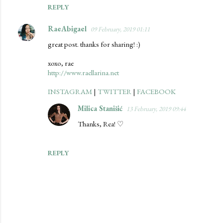
s
REPLY
RaeAbigael
09 February, 2019 01:11
great post. thanks for sharing! :)
xoxo, rae
http://www.raellarina.net
INSTAGRAM
|
TWITTER
|
FACEBOOK
Milica Stanišić
13 February, 2019 09:44
Thanks, Rea! ♡
REPLY