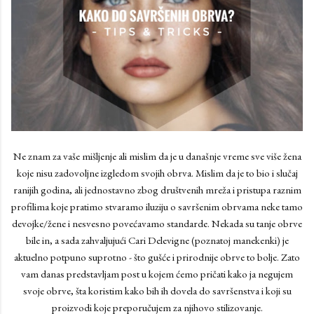
Ne znam za vaše mišljenje ali mislim da je u današnje vreme sve više žena
koje nisu zadovoljne izgledom svojih obrva. Mislim da je to bio i slučaj
ranijih godina, ali jednostavno zbog društvenih mreža i pristupa raznim
profilima koje pratimo stvaramo iluziju o savršenim obrvama neke tamo
devojke/žene i nesvesno povećavamo standarde. Nekada su tanje obrve
bile in, a sada zahvaljujući Cari Delevigne (poznatoj manekenki) je
aktuelno potpuno suprotno - što gušće i prirodnije obrve to bolje. Zato
vam danas predstavljam post u kojem ćemo pričati kako ja negujem
svoje obrve, šta koristim kako bih ih dovela do savršenstva i koji su
proizvodi koje preporučujem za njihovo stilizovanje.