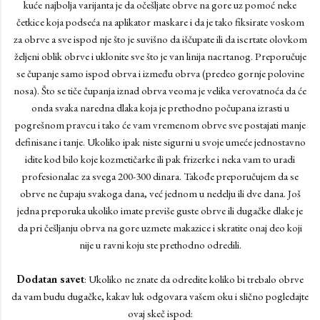
kuće najbolja varijanta je da očešljate obrve na gore uz pomoć neke
četkice koja podseća na aplikator maskare i da je tako fiksirate voskom
za obrve a sve ispod nje što je suvišno da iščupate ili da iscrtate olovkom
željeni oblik obrve i uklonite sve što je van linija nacrtanog. Preporučuje
se čupanje samo ispod obrva i između obrva (predeo gornje polovine
nosa). Što se tiče čupanja iznad obrva veoma je velika verovatnoća da će
onda svaka naredna dlaka koja je prethodno počupana izrasti u
pogrešnom pravcu i tako će vam vremenom obrve sve postajati manje
definisane i tanje. Ukoliko ipak niste sigurni u svoje umeće jednostavno
idite kod bilo koje kozmetičarke ili pak frizerke i neka vam to uradi
profesionalac za svega 200-300 dinara. Takođe preporučujem da se
obrve ne čupaju svakoga dana, već jednom u nedelju ili dve dana. Još
jedna preporuka ukoliko imate previše guste obrve ili dugačke dlake je
da pri češljanju obrva na gore uzmete makazice i skratite onaj deo koji
nije u ravni koju ste prethodno odredili.
Dodatan savet
: Ukoliko ne znate da odredite koliko bi trebalo obrve
da vam budu dugačke, kakav luk odgovara vašem oku i slično pogledajte
ovaj skeč ispod: