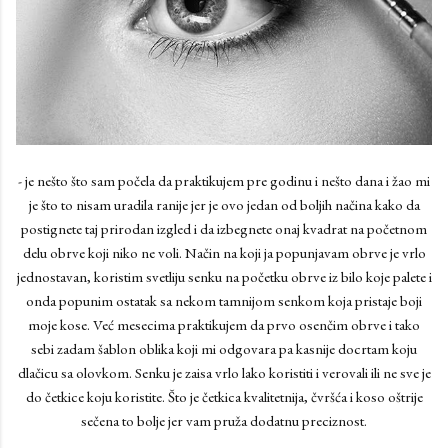
- je nešto što sam počela da praktikujem pre godinu i nešto dana i žao mi
je što to nisam uradila ranije jer je ovo jedan od boljih načina kako da
postignete taj prirodan izgled i da izbegnete onaj kvadrat na početnom
delu obrve koji niko ne voli. Način na koji ja popunjavam obrve je vrlo
jednostavan, koristim svetliju senku na početku obrve iz bilo koje palete i
onda popunim ostatak sa nekom tamnijom senkom koja pristaje boji
moje kose. Već mesecima praktikujem da prvo osenčim obrve i tako
sebi zadam šablon oblika koji mi odgovara pa kasnije docrtam koju
dlačicu sa olovkom. Senku je zaisa vrlo lako koristiti i verovali ili ne sve je
do četkice koju koristite. Što je četkica kvalitetnija, čvršća i koso oštrije
sečena to bolje jer vam pruža dodatnu preciznost.