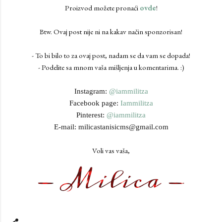
Proizvod možete pronaći
ovde
!
Btw. Ovaj post nije ni na kakav način sponzorisan!
- To bi bilo to za ovaj post, nadam se da vam se dopada!
- Podelite sa mnom vaša mišljenja u komentarima. :)
Instagram:
@iammilitza
Facebook page:
Iammilitza
Pinterest:
@iammilitza
E-mail: milicastanisicms@gmail.com
Voli vas vaša,