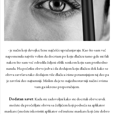
- je način koji devojke/žene najčešće upražanjavaju. Kao što sam već
napomenula najviše volim da docrtam po koju dlačicu tamo gde mi fali
nakon što sam već odredila željeni oblik senkom koju sam prethodno
nanela. Na početku obrve jedva i da dodajem koju dlačicu dok kako se
obrva završava tako dodajem više dlačica i time potamnjujem taj deo pa
je završni deo najtamniji. Mislim da je to najjednostavniji način i svima
vam ga iskreno preporučujem.
Dodatan savet
: Kada ste zadovoljni kako ste docrtali obrve uvek
možete da pročešljate obrvu sa češljićem koji podseća na aplikator
maskare (možete iskoristiti aplikator od isušene maskare koji ćete dobro