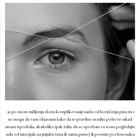
- je po mom mišljenju dosta komplikovaniji način od korišćenja pincete i
ne mogu da vam objasnim kako da to pravilno uradite pošto to nikad
nisam isprobala, ali ukoliko ipak želite da se oprobate i u tome pogledajte
neki od tutorijala na jutjubu (ima ih zaista puno) ili posetite profesionalca