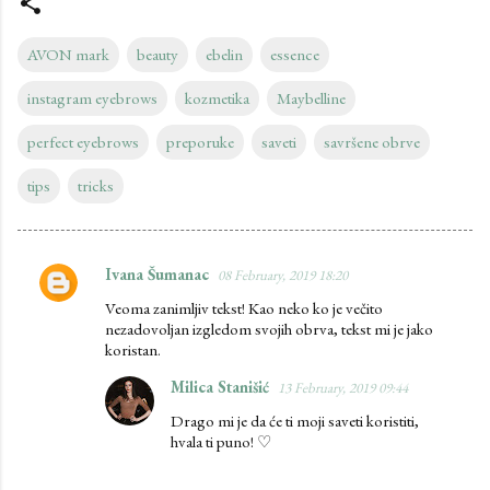
AVON mark
beauty
ebelin
essence
instagram eyebrows
kozmetika
Maybelline
perfect eyebrows
preporuke
saveti
savršene obrve
tips
tricks
Ivana Šumanac
08 February, 2019 18:20
C
Veoma zanimljiv tekst! Kao neko ko je večito
o
nezadovoljan izgledom svojih obrva, tekst mi je jako
m
koristan.
m
Milica Stanišić
13 February, 2019 09:44
e
Drago mi je da će ti moji saveti koristiti,
n
hvala ti puno! ♡
t