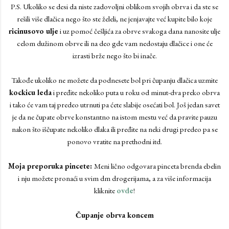
P.S. Ukoliko se desi da niste zadovoljni oblikom svojih obrva i da ste se
rešili više dlačica nego što ste želeli, ne jenjavajte već kupite bilo koje
ricinusovo ulje
i uz pomoć češljića za obrve svakoga dana nanosite ulje
celom dužinom obrve ili na deo gde vam nedostaju dlačice i one će
izrasti brže nego što bi inače.
Takođe ukoliko ne možete da podnesete bol pri čupanju dlačica uzmite
kockicu leda
i pređite nekoliko puta u roku od minut-dva preko obrva
i tako će vam taj predeo utrnuti pa ćete slabije osećati bol. Još jedan savet
je da ne čupate obrve konstantno na istom mestu već da pravite pauzu
nakon što iščupate nekoliko dlaka ili pređite na neki drugi predeo pa se
ponovo vratite na prethodni itd.
Moja preporuka pincete:
Meni lično odgovara pinceta brenda ebelin
i nju možete pronaći u svim dm drogerijama, a za više informacija
kliknite
ovde
!
Čupanje obrva koncem