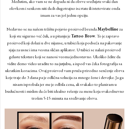
Međutim, ako vam se ne dopada ni da obrve sređujete svaki dan
olovkom i senkom niti da ih dugotrajno iscrtate ili istetovirate onda
imam za vas još jednu opciju.
Nedavno se na našem tržištu pojavio proizvod brenda
Maybelline
za
koji ste sigurno već čuli, a u pitanju je
Tattoo Brow
. To je zapravo
proizvod koji dolazi u dve nijanse, u tubici koja podseća na pakovanje
sjaja za usne i ima veoma sličan aplikator. U tubici se nalazi proizvod
gelaste teksture koji se nanosi veoma jednostavno. Ukoliko želite da
vidite demo video uradite to na jutjubu, a ispod vas čeka fotografija sa
ukratkim koracima. Ovaj proizvod vam pruža prirodno senčenje obrva
koje traje do 3 dana pa je odlična solucija za mnoge žene i devojke. Ja ga
nisam isprobala jer me je odbila cena, ali svakako to planiram u
budućnosti i mislim da će biti idealno rešenje za mene koja svakodnevno
trošim 5-15 minuta na sređivanje obrva.