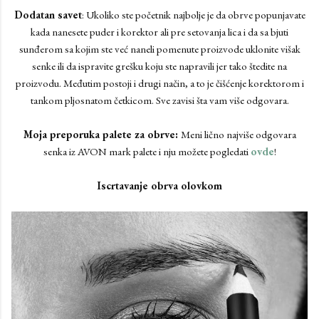
Dodatan savet
: Ukoliko ste početnik najbolje je da obrve popunjavate
kada nanesete puder i korektor ali pre setovanja lica i da sa bjuti
sunđerom sa kojim ste već naneli pomenute proizvode uklonite višak
senke ili da ispravite grešku koju ste napravili jer tako štedite na
proizvodu. Međutim postoji i drugi način, a to je čišćenje korektorom i
tankom pljosnatom četkicom. Sve zavisi šta vam više odgovara.
Moja preporuka palete za obrve:
Meni lično najviše odgovara
senka iz AVON mark palete i nju možete pogledati
ovde
!
Iscrtavanje obrva olovkom