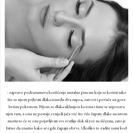
- zapravo podrazumeva korišćenje metalne pincete koja se koristi tako
što se njom prihvati dlaka između dva zupca, zatvori i povuče na gore
brzim pokretom. Njom se dlaka uklanja iz korena i time se usporava
njen rast, a ona ne postaje crnja ili jača već što više čupate dlake na istom
mestu to će se one pojavljivati sve svetlije dok skroz ne iščeznu, zato je
bitno da znamo kako se i gde čupaju obrve. Ukoliko to radite sami kod