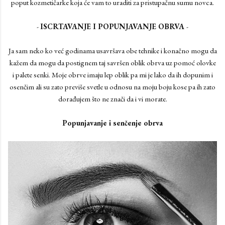
poput kozmetičarke koja će vam to uraditi za pristupačnu sumu novca.
-
ISCRTAVANJE I POPUNJAVANJE OBRVA
-
Ja sam neko ko već godinama usavršava obe tehnike i konačno mogu da
kažem da mogu da postignem taj savršen oblik obrva uz pomoć olovke
i palete senki. Moje obrve imaju lep oblik pa mi je lako da ih dopunim i
osenčim ali su zato previše svetle u odnosu na moju boju kose pa ih zato
dorađujem što ne znači da i vi morate.
Popunjavanje i senčenje obrva