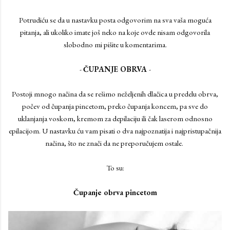
Potrudiću se da u nastavku posta odgovorim na sva vaša moguća
pitanja, ali ukoliko imate još neko na koje ovde nisam odgovorila
slobodno mi pišite u komentarima.
-
ČUPANJE OBRVA
-
Postoji mnogo načina da se rešimo neželjenih dlačica u predelu obrva,
počev od čupanja pincetom, preko čupanja koncem, pa sve do
uklanjanja voskom, kremom za depilaciju ili čak laserom odnosno
epilacijom. U nastavku ću vam pisati o dva najpoznatija i najpristupačnija
načina, što ne znači da ne preporučujem ostale.
To su:
Čupanje obrva pincetom