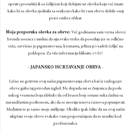
oprati i prosušiti) ili sa češljićem koji dobijate uz olovku koju već imate
kako bi se olovka sjedinila sa senkom i kako bi vam obrve dobile onaj
pravi ombre efekat.
Moja preporuka olovka za obrve:
Već godinama sam verna olovci
brenda essence i mislim da nju svako treba da poseduje jer se odlično
reže, savršeno je pigmentovana, kremasta, jeftina je i sadrži češljić na
poklopcu. Za više informacija kliknite
ovde
!
- JAPANSKO ISCRTAVANJE OBRVA
-
Lično ne gotivim ovaj način pigmentovanja obrva baš iz razloga jer
obrve gube taj prirodan izgled. Ne dopada mi se činjenica da posle
nekog vremena boja izbledi i da od braon boje ostane neka čudna sa
narandžastim podtonom, ali i da se moraju iznova i iznova popunjavati.
Međutim to je samo moje mišljenje. Ukoliko ipak želite da na ovaj način
ulepšate svoje obrve svakako vam preporučujem da to uradite kod
profesionalca.