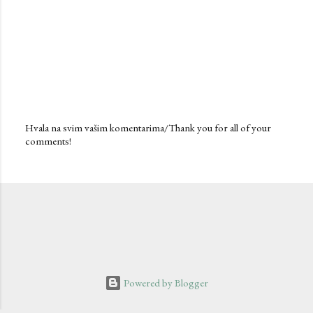
Hvala na svim vašim komentarima/Thank you for all of your
comments!
P
o
s
t
a
C
o
m
m
e
n
Powered by Blogger
t