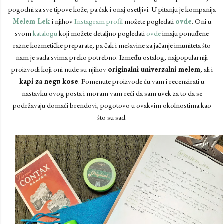
pogodni za sve tipove kože, pa čak i onaj osetljivi. U pitanju je kompanija
Melem Lek
i njihov
Instagram profil
možete pogledati
ovde
. Oni u
svom
katalogu
koji možete detaljno pogledati
ovde
imaju ponuđene
razne kozmetičke preparate, pa čak i mešavine za jačanje imuniteta što
nam je sada svima preko potrebno. Između ostalog, najpopularniji
proizvodi koji oni nude su njihov
originalni univerzalni melem
, ali i
kapi za negu kose
. Pomenute proizvode ću vam i recenzirati u
nastavku ovog posta i moram vam reći da sam uvek za to da se
podržavaju domaći brendovi, pogotovo u ovakvim okolnostima kao
što su sad.