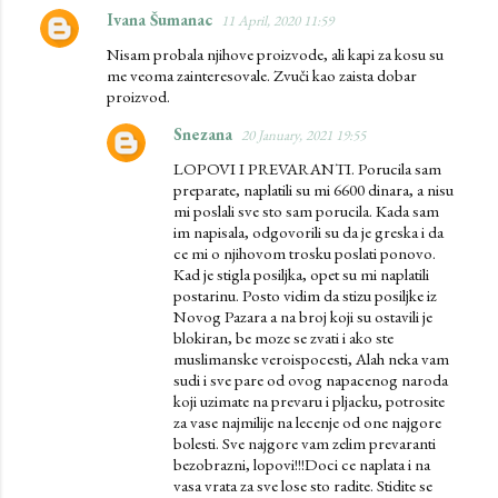
Ivana Šumanac
11 April, 2020 11:59
C
Nisam probala njihove proizvode, ali kapi za kosu su
o
me veoma zainteresovale. Zvuči kao zaista dobar
m
proizvod.
m
Snezana
20 January, 2021 19:55
e
LOPOVI I PREVARANTI. Porucila sam
n
preparate, naplatili su mi 6600 dinara, a nisu
mi poslali sve sto sam porucila. Kada sam
t
im napisala, odgovorili su da je greska i da
s
ce mi o njihovom trosku poslati ponovo.
Kad je stigla posiljka, opet su mi naplatili
postarinu. Posto vidim da stizu posiljke iz
Novog Pazara a na broj koji su ostavili je
blokiran, be moze se zvati i ako ste
muslimanske veroispocesti, Alah neka vam
sudi i sve pare od ovog napacenog naroda
koji uzimate na prevaru i pljacku, potrosite
za vase najmilije na lecenje od one najgore
bolesti. Sve najgore vam zelim prevaranti
bezobrazni, lopovi!!!Doci ce naplata i na
vasa vrata za sve lose sto radite. Stidite se