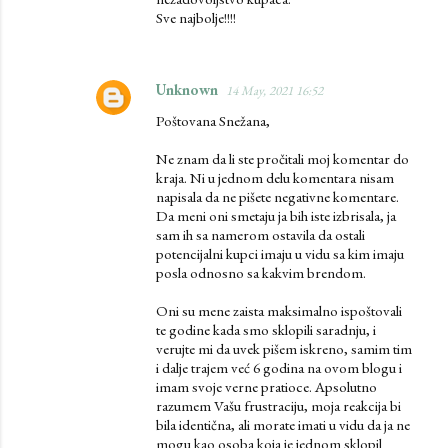
Sve najbolje!!!!
Unknown
14 May, 2021 16:52
Poštovana Snežana,
Ne znam da li ste pročitali moj komentar do
kraja. Ni u jednom delu komentara nisam
napisala da ne pišete negativne komentare.
Da meni oni smetaju ja bih iste izbrisala, ja
sam ih sa namerom ostavila da ostali
potencijalni kupci imaju u vidu sa kim imaju
posla odnosno sa kakvim brendom.
Oni su mene zaista maksimalno ispoštovali
te godine kada smo sklopili saradnju, i
verujte mi da uvek pišem iskreno, samim tim
i dalje trajem već 6 godina na ovom blogu i
imam svoje verne pratioce. Apsolutno
razumem Vašu frustraciju, moja reakcija bi
bila identična, ali morate imati u vidu da ja ne
mogu kao osoba koja je jednom sklopil