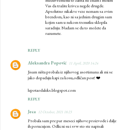
međuvremenu to zaista ne znam i molim
Vas da tražite krivca negde drugde.
Apsolutno nikakve veze nemam sa ovim
brendom, kao ni sa jednim drugim sam
kojim sam u nekom trenutku sklopila
saradnju. Nadam se da to možete da
razumete.
REPLY
Aleksandra Popović
11 April, 2020 14:24
Jisam ništa probala iz njihovog asortimana ali mi se
jako dopadaju kapi za kosu,odličan post! ❤️
lepotaodaleks.blogspot.com
REPLY
Jeca
12 October, 2021 18:23
Probala sam pre par meseci njihove proizvode i dalje
ih porucujem. Odlicni su i svw sto ste napisali