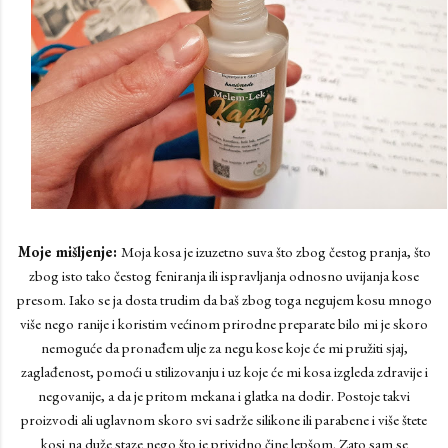
Moje mišljenje:
Moja kosa je izuzetno suva što zbog čestog pranja, što
zbog isto tako čestog feniranja ili ispravljanja odnosno uvijanja kose
presom. Iako se ja dosta trudim da baš zbog toga negujem kosu mnogo
više nego ranije i koristim većinom prirodne preparate bilo mi je skoro
nemoguće da pronađem ulje za negu kose koje će mi pružiti sjaj,
zaglađenost, pomoći u stilizovanju i uz koje će mi kosa izgleda zdravije i
negovanije, a da je pritom mekana i glatka na dodir. Postoje takvi
proizvodi ali uglavnom skoro svi sadrže silikone ili parabene i više štete
kosi na duže staze nego što je prividno čine lepšom. Zato sam se