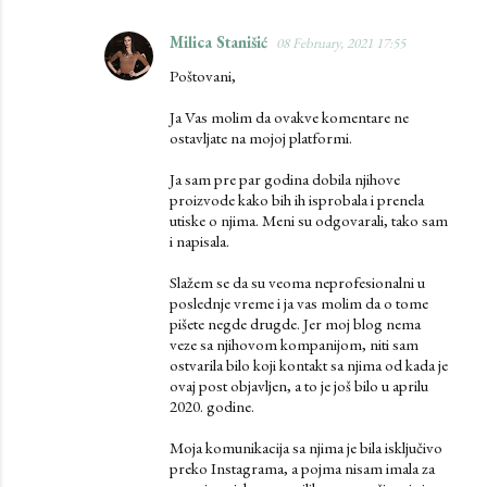
Milica Stanišić
08 February, 2021 17:55
Poštovani,
Ja Vas molim da ovakve komentare ne
ostavljate na mojoj platformi.
Ja sam pre par godina dobila njihove
proizvode kako bih ih isprobala i prenela
utiske o njima. Meni su odgovarali, tako sam
i napisala.
Slažem se da su veoma neprofesionalni u
poslednje vreme i ja vas molim da o tome
pišete negde drugde. Jer moj blog nema
veze sa njihovom kompanijom, niti sam
ostvarila bilo koji kontakt sa njima od kada je
ovaj post objavljen, a to je još bilo u aprilu
2020. godine.
Moja komunikacija sa njima je bila isključivo
preko Instagrama, a pojma nisam imala za