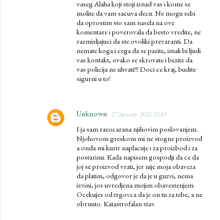
vaseg Alaha koji stoji iznad vas i kome se
molite da vam sacuva decu. Ne mogu sebi
da oprostim sto sam nasela na ove
komentare i poverovala da besto vredite, ne
razmisljajuci da ste ovoliki prevaranti. Da
nemate koga i cega da se pazite, imali bi ljudi
vas kontakt, ovako se skrovate i bezite da
vas policija ne uhvati!!! Doci ce kraj, budite
sigurni u to!
Unknown
27 January, 2021 23:03
I ja sam razocarana njihovim poslovanjem.
Njohovom greskom mi ne stogne proizvod
a onda mi kurir naplacuje i za proizbod i za
postarinu. Kada napisem gospodji da ce da
joj se proizvod vrati, jer nije moja obaveza
da platim, odgovor je da je u guzvi, nema
izvini, jos uvredjena mojim obavestenjem.
Ocekujes od trgovca da je on tu za tebe, a ne
obrnuto. Katastrofalan stav.