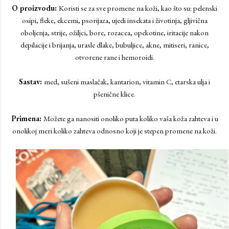
O proizvodu:
Koristi se za sve promene na koži, kao što su: pelenski
osipi, fleke, ekcemi, psorijaza, ujedi insekata i životinja, gljivična
oboljenja, strije, ožiljci, bore, rozacea, opekotine, iritacije nakon
depilacije i brijanja, urasle dlake, bubuljice, akne, mitiseri, ranice,
otvorene rane i hemoroidi.
Sastav:
med, sušeni maslačak, kantarion, vitamin C, etarska ulja i
pšenične klice.
Primena:
Možete ga nanositi onoliko puta koliko vaša koža zahteva i u
onolikoj meri koliko zahteva odnosno koji je stepen promene na koži.