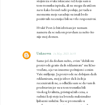
stojim iza svake iskucane reči koju sam u
tom trenutku ispisala, ali ne mogu da utičem
na to kako brend radi i posluje, jer tada u
momentu moje saradnje su imali brdo
pozitivnih recenzija i bili su vrlo responzivni.
Hvala! Post će biti izbrisan jer nemam
nameru da se nekom pravdam za nešto što
nije moj domen.
Unknown
14 May, 2021 16:55
Samo još da dodam nešto, ovim "dobili ste
proizvode gratis da ih reklamirate" me lično
vređate, a ja vas izuzetno poštujem i cenim
Vaše mišljenje. Ja proizvode ne dobijam da ih
reklamiram, moj je izbor da li ću ih ja
recenzirati ili ne, a odlučila sam se da vam ih
predstavim jer su u tom trenutku bili
visokog kvaliteta, pristupačnih cena, a
radnici koji stoje iza brenda maksimalno
ljubazni i uslužni. Šta se promenilo u