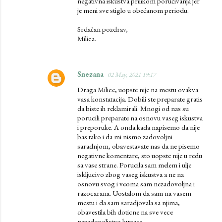
negativna iskustva prilikom poručivanja jer
je meni sve stiglo u obećanom periodu.
Srdačan pozdrav,
Milica.
Snezana
02 May, 2021 19:17
Draga Milice, uopste nije na mestu ovakva
vasa konstatacija. Dobili ste preparate gratis
da biste ih reklamirali. Mnogi od nas su
porucili preparate na osnovu vaseg iskustva
i preporuke. A onda kada napisemo da nije
bas tako i da mi nismo zadovoljni
saradnjom, obavestavate nas da ne pisemo
negativne komentare, sto uopste nije u redu
sa vase strane. Porucila sam melem i ulje
iskljucivo zbog vaseg iskustva a ne na
osnovu svog i veoma sam nezadovoljna i
razocarana. Uostalom da sam na vasem
mestu i da sam saradjovala sa njima,
obavestila bih doticne na sve vece
nezadovoljstvo kupaca.