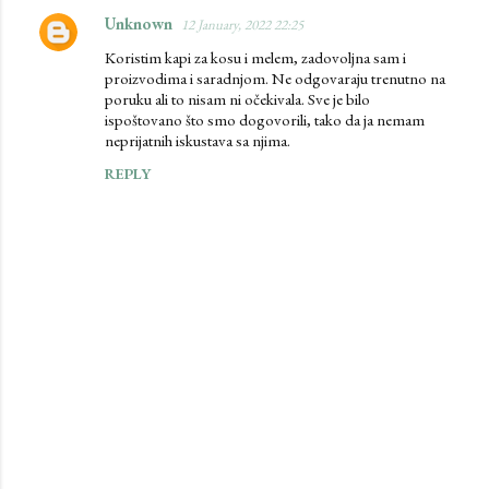
Unknown
12 January, 2022 22:25
Koristim kapi za kosu i melem, zadovoljna sam i
proizvodima i saradnjom. Ne odgovaraju trenutno na
poruku ali to nisam ni očekivala. Sve je bilo
ispoštovano što smo dogovorili, tako da ja nemam
neprijatnih iskustava sa njima.
REPLY