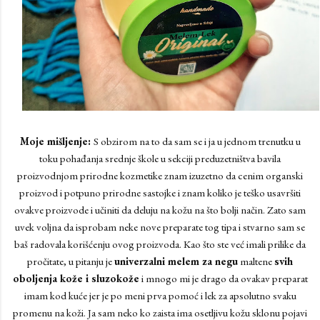
Moje mišljenje:
S obzirom na to da sam se i ja u jednom trenutku u
toku pohađanja srednje škole u sekciji preduzetništva bavila
proizvodnjom prirodne kozmetike znam izuzetno da cenim organski
proizvod i potpuno prirodne sastojke i znam koliko je teško usavršiti
ovakve proizvode i učiniti da deluju na kožu na što bolji način. Zato sam
uvek voljna da isprobam neke nove preparate tog tipa i stvarno sam se
baš radovala korišćenju ovog proizvoda. Kao što ste već imali prilike da
pročitate, u pitanju je
univerzalni melem za negu
maltene
svih
oboljenja kože i sluzokože
i mnogo mi je drago da ovakav preparat
imam kod kuće jer je po meni prva pomoć i lek za apsolutno svaku
promenu na koži. Ja sam neko ko zaista ima osetljivu kožu sklonu pojavi