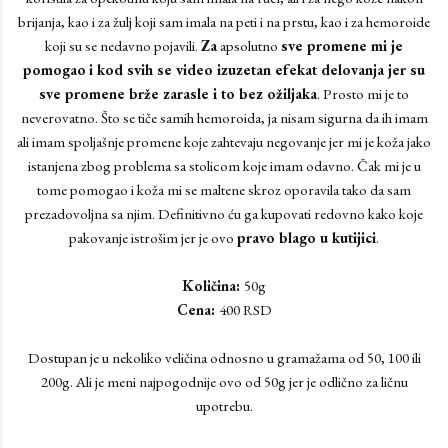
brijanja, kao i za žulj koji sam imala na peti i na prstu, kao i za hemoroide
koji su se nedavno pojavili.
Za
apsolutno
sve promene mi je
pomogao
i kod svih se video izuzetan efekat delovanja jer su
sve promene brže zarasle i to bez ožiljaka
. Prosto mi je to
neverovatno. Što se tiče samih hemoroida, ja nisam sigurna da ih imam
ali imam spoljašnje promene koje zahtevaju negovanje jer mi je koža jako
istanjena zbog problema sa stolicom koje imam odavno. Čak mi je u
tome pomogao i koža mi se maltene skroz oporavila tako da sam
prezadovoljna sa njim. Definitivno ću ga kupovati redovno kako koje
pakovanje istrošim jer je ovo
pravo blago u kutijici
.
Količina:
50g
Cena:
400 RSD
Dostupan je u nekoliko veličina odnosno u gramažama od 50, 100 ili
200g. Ali je meni najpogodnije ovo od 50g jer je odlično za ličnu
upotrebu.