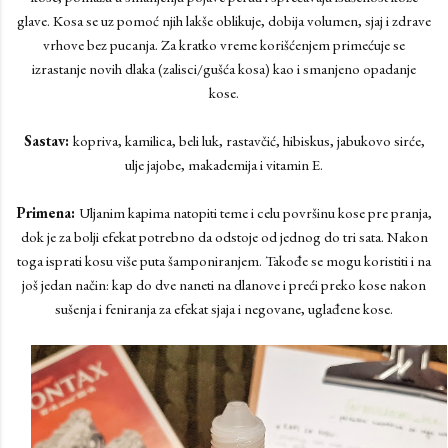
glave. Kosa se uz pomoć njih lakše oblikuje, dobija volumen, sjaj i zdrave
vrhove bez pucanja. Za kratko vreme korišćenjem primećuje se
izrastanje novih dlaka (zalisci/gušća kosa) kao i smanjeno opadanje
kose.
Sastav:
kopriva, kamilica, beli luk, rastavčić, hibiskus, jabukovo sirće,
ulje jajobe, makademija i vitamin E.
Primena:
Uljanim kapima natopiti teme i celu površinu kose pre pranja,
dok je za bolji efekat potrebno da odstoje od jednog do tri sata. Nakon
toga isprati kosu više puta šamponiranjem. Takođe se mogu koristiti i na
još jedan način: kap do dve naneti na dlanove i preći preko kose nakon
sušenja i feniranja za efekat sjaja i negovane, uglađene kose.