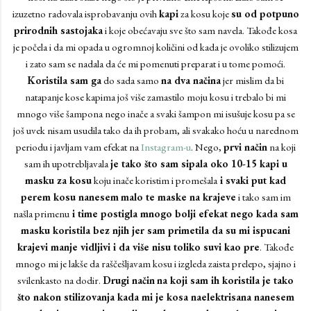
izuzetno radovala isprobavanju ovih
kapi
za kosu koje
su od potpuno
prirodnih sastojaka
i koje obećavaju sve što sam navela. Takođe kosa
je počela i da mi opada u ogromnoj količini od kada je ovoliko stilizujem
i zato sam se nadala da će mi pomenuti preparat i u tome pomoći.
Koristila sam ga
do sada samo
na dva načina
jer mislim da bi
natapanje kose kapima još više zamastilo moju kosu i trebalo bi mi
mnogo više šampona nego inače a svaki šampon mi isušuje kosu pa se
još uvek nisam usudila tako da ih probam, ali svakako hoću u narednom
periodu i javljam vam efekat na
Instagram-u
. Nego,
prvi način
na koji
sam ih upotrebljavala
je tako što sam sipala oko 10-15 kapi u
masku za kosu
koju inače koristim i promešala
i svaki put kad
perem kosu nanesem
malo te maske na krajeve
i tako sam im
našla primenu
i time postigla mnogo bolji efekat nego kada sam
masku koristila bez njih jer sam primetila da su mi ispucani
krajevi manje vidljivi i da više nisu toliko suvi kao pre
. Takođe
mnogo mi je lakše da raščešljavam kosu i izgleda zaista prelepo, sjajno i
svilenkasto na dodir.
Drugi način
na koji sam ih koristila je tako
što nakon stilizovanja kada mi je kosa naelektrisana nanesem