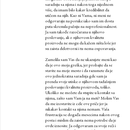
saradnju sa njima i nakon toga nijednom
više, da imam bilo kakav kredibilitet da
utičem na njih. Kao ni Vama, ni meni ne
odgovaraju na poruke iako sam im dosta
puta skrenula pažnju na neprofesionalnost.
Ja sam takođe razočarana u njihovo
poslovanje, ali o njihovom kvalitetu
proizvoda ne mogu da kažem ništa loše jer
su zaista delotvorni i tu nema osporavanja.
Zamolila sam Vas da ne ukazujete meni kao
da je ovo moja greška, jer probajte da se
stavite na moje mesto i da razumete da je
ovo jednokratna saradnja gde sam ja
prenela svoje utiske o njihovom tadašnjem
poslovanju i kvalitetu proizvoda, toliko.
Ukoliko ne možete da stupite u kontakt sa
njima, zašto sam Vam ja na meti? Molim Vas
da me izostavite iz cele ove priče jer ja
nikakav kontakt sa njima nemam. Vaša
frustracija se događa mesecima nakon ovog
posta i mislim da zaista nema potrebe da je
ovde iznosite. Ja odgovaram za svoje reči i