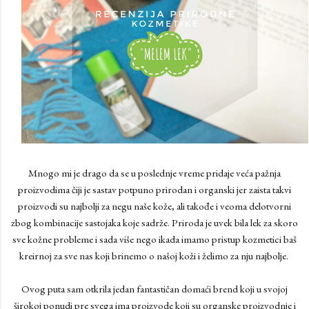
Mnogo mi je drago da se u poslednje vreme pridaje veća pažnja
proizvodima čiji je sastav potpuno prirodan i organski jer zaista takvi
proizvodi su najbolji za negu naše kože, ali takođe i veoma delotvorni
zbog kombinacije sastojaka koje sadrže. Priroda je uvek bila lek za skoro
sve kožne probleme i sada više nego ikada imamo pristup kozmetici baš
kreirnoj za sve nas koji brinemo o našoj koži i želimo za nju najbolje.
Ovog puta sam otkrila jedan fantastičan domaći brend koji u svojoj
širokoj ponudi pre svega ima proizvode koji su organske proizvodnje i