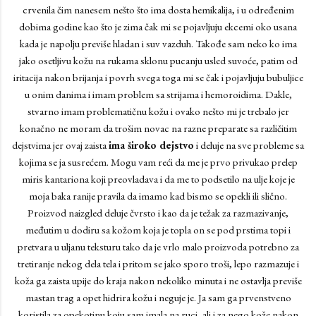
crvenila čim nanesem nešto što ima dosta hemikalija, i u određenim
dobima godine kao što je zima čak mi se pojavljuju ekcemi oko usana
kada je napolju previše hladan i suv vazduh. Takođe sam neko ko ima
jako osetljivu kožu na rukama sklonu pucanju usled suvoće, patim od
iritacija nakon brijanja i povrh svega toga mi se čak i pojavljuju bubuljice
u onim danima i imam problem sa strijama i hemoroidima. Dakle,
stvarno imam problematičnu kožu i ovako nešto mi je trebalo jer
konačno ne moram da trošim novac na razne preparate sa različitim
dejstvima jer ovaj zaista
ima široko dejstvo
i deluje na sve probleme sa
kojima se ja susrećem. Mogu vam reći da me je prvo privukao prelep
miris kantariona koji preovladava i da me to podsetilo na ulje koje je
moja baka ranije pravila da imamo kad bismo se opekli ili slično.
Proizvod naizgled deluje čvrsto i kao da je težak za razmazivanje,
međutim u dodiru sa kožom koja je topla on se pod prstima topi i
pretvara u uljanu teksturu tako da je vrlo malo proizvoda potrebno za
tretiranje nekog dela tela i pritom se jako sporo troši, lepo razmazuje i
koža ga zaista upije do kraja nakon nekoliko minuta i ne ostavlja previše
mastan trag a opet hidrira kožu i neguje je. Ja sam ga prvenstveno
koristila za opekotinu koju sam imala na ruci, ali i za nego kože nakon