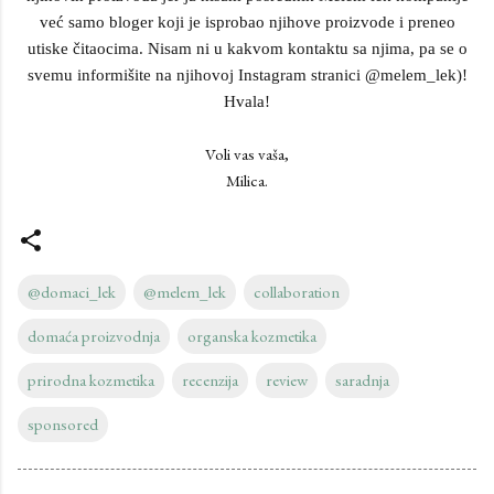
već samo bloger koji je isprobao njihove proizvode i preneo
utiske čitaocima. Nisam ni u kakvom kontaktu sa njima, pa se o
svemu informišite na njihovoj Instagram stranici @melem_lek)!
Hvala!
Voli vas vaša,
Milica.
@domaci_lek
@melem_lek
collaboration
domaća proizvodnja
organska kozmetika
prirodna kozmetika
recenzija
review
saradnja
sponsored