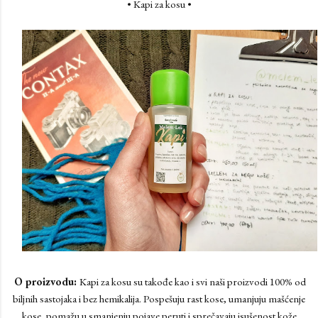
• Kapi za kosu •
O proizvodu:
Kapi za kosu su takođe kao i svi naši proizvodi 100% od
biljnih sastojaka i bez hemikalija. Pospešuju rast kose, umanjuju mašćenje
kose, pomažu u smanjenju pojave peruti i sprečavaju isušenost kože