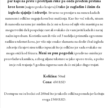
par kapi na prste i protrljam ruke pa onda prođem prstima
kroz kosu
(najpre preko krajeva)
i tako je zagladim i činim da
izgleda sjajnije i zdravije
. Stvarno se presijava na suncu kada ih
nanesem i odlično neguju kosu bez mašćenja. Kao što već rekoh, nisam
ih nanosila na teme jer mislim da će mi se kosa od njih više mastiti pa ne
mogu tvrditi da li pospešuje rast ali svakako ću vam javiti kada ih i na taj
način isprobam. Koristila sam ih više od 3 nedelja i primetila ogromnu
razliku u teksturi kose, jer više nije onako slamasta na dodir i baš izgleda
zdravije i krajevi nisu toliko ispucali što je odlično jer sada svakako ne
mogu otići kod frizera.
Meni su pun pogodak
i predivno mirišu jer
preovladava kamilica, a zbog uljane teksture se jako sporo troše, a pošto
im je rok trajanja 5 godina sigurna sam da će mi jako dugo trajati.
Količina:
50ml
Cena:
450 RSD
Dostupne su i u bočici od 200ml što je takođe odlična ponuda jer koštaju
svega 1500 RSD.