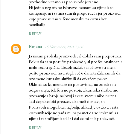
prethodno vezano za proizvode je tacno.
Ni jedno negativno iskustvo nemam sa njima kao
kompanijom i svima sam ih preporucila jer proizvodi
koje prave su zaista fenomenalni za kozu i bez
hemikalija.
REPLY
Bojana
16 November, 2021 13:06
Ja nisam probala proizvode, al dobila sam preporuku.
Pokusala sam poručiti proizvode, al profesionalnost je
malo reći tragična. Bezobrazluk sa njihove strane, i
pošto proizvodi nisu stigli već 6 dana tražila sam ili da
promene kurirsku službu ili da otkažem paket.
Uklonili su komentare na postovima, na poruke ne
odgovaraju, telefon ne postoji, a kurirska služba me
prebacuje s broja na broj i sve u svemu niko ne zna
kad će paket biti preuzet, a kamoli dostavljen.
Proizvodi mogu biti i najbolji, ali kad je ovakva vrsta
komunikacije ne pada mi na pamet da se "mlatim" sa
njima i razmišljam kad će i dal će mi stići proizvodi.
REPLY