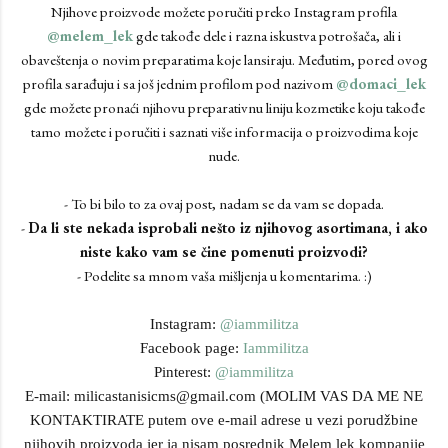
Njihove proizvode možete poručiti preko Instagram profila
@melem_lek
gde takođe dele i razna iskustva potrošača, ali i
obaveštenja o novim preparatima koje lansiraju. Međutim, pored ovog
profila sarađuju i sa još jednim profilom pod nazivom
@domaci_lek
gde možete pronaći njihovu preparativnu liniju kozmetike koju takođe
tamo možete i poručiti i saznati više informacija o proizvodima koje
nude.
- To bi bilo to za ovaj post, nadam se da vam se dopada.
-
Da li ste nekada isprobali nešto iz njihovog asortimana, i ako
niste kako vam se čine pomenuti proizvodi?
- Podelite sa mnom vaša mišljenja u komentarima. :)
Instagram:
@iammilitza
Facebook page:
Iammilitza
Pinterest:
@iammilitza
E-mail: milicastanisicms@gmail.com (MOLIM VAS DA ME NE
KONTAKTIRATE putem ove e-mail adrese u vezi porudžbine
njihovih proizvoda jer ja nisam posrednik Melem lek kompanije