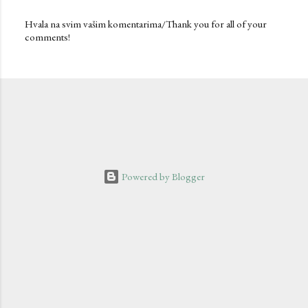
Hvala na svim vašim komentarima/Thank you for all of your
comments!
P
o
s
t
a
C
o
m
m
e
n
Powered by Blogger
t