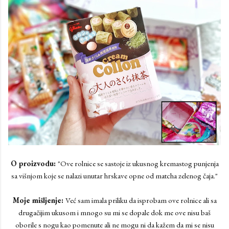
O proizvodu:
"Ove rolnice se sastoje iz ukusnog kremastog punjenja
sa višnjom koje se nalazi unutar hrskave opne od matcha zelenog čaja."
Moje mišljenje:
Već sam imala priliku da isprobam ove rolnice ali sa
drugačijim ukusom i mnogo su mi se dopale dok me ove nisu baš
oborile s nogu kao pomenute ali ne mogu ni da kažem da mi se nisu