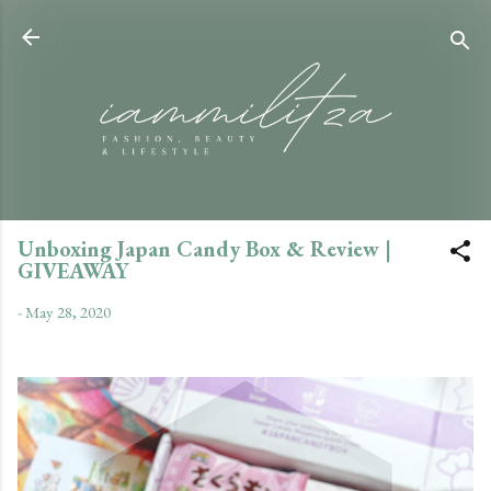
Skip to main content
Unboxing Japan Candy Box & Review |
GIVEAWAY
-
May 28, 2020