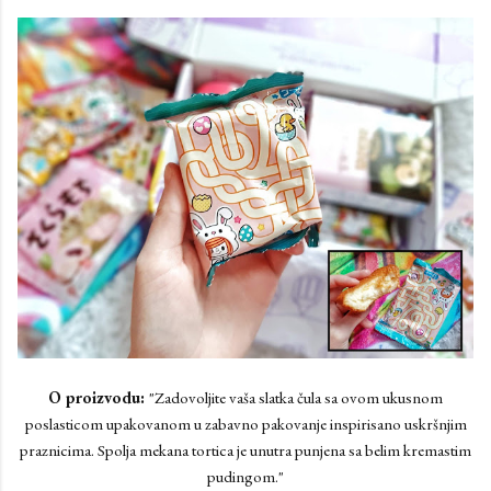
O proizvodu:
"Zadovoljite vaša slatka čula sa ovom ukusnom
poslasticom upakovanom u zabavno pakovanje inspirisano uskršnjim
praznicima. Spolja mekana tortica je unutra punjena sa belim kremastim
pudingom."