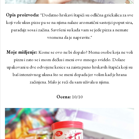
Opis proizvoda:
"Dodatno hrskavi štapići su odlična grickalica za sve
koji vole ukus pizze pa se na njima nalaze aromatični sastojci poput sira,
paradajz sosa i začina. Savršeni su kada vam se jede pizza a nemate
vremena da je napravite."
Moje mišljenje:
Kome se ovo ne bi dopalo? Nema osobe koja ne voli
pizzu i zato se i mom dečku i meni ovo mnogo svidelo. Dolaze
upakovani u dve odvojene kesice sa zaista puno hrskavih štapića koji su
baš intenzivnog ukusa što se meni dopada jer volim kad je hrana
začinjena. Malo je reći da sam uživala u njima.
Ocena:
10/10