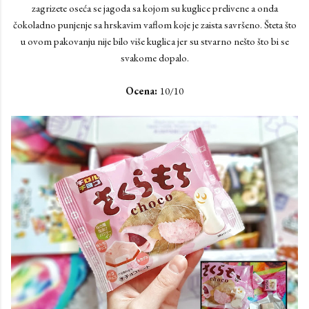
zagrizete oseća se jagoda sa kojom su kuglice prelivene a onda
čokoladno punjenje sa hrskavim vaflom koje je zaista savršeno. Šteta što
u ovom pakovanju nije bilo više kuglica jer su stvarno nešto što bi se
svakome dopalo.
Ocena:
10/10