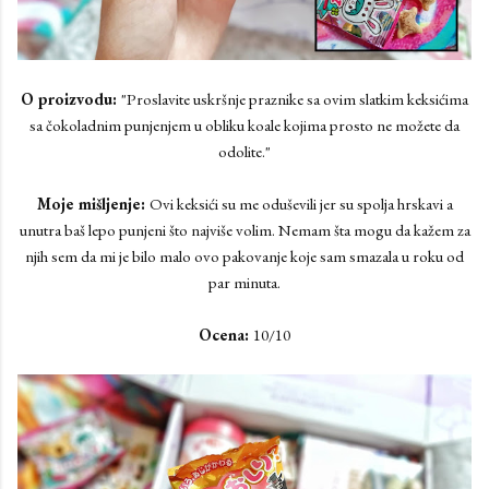
O proizvodu:
"Proslavite uskršnje praznike sa ovim slatkim keksićima
sa čokoladnim punjenjem u obliku koale kojima prosto ne možete da
odolite."
Moje mišljenje:
Ovi keksići su me oduševili jer su spolja hrskavi a
unutra baš lepo punjeni što najviše volim. Nemam šta mogu da kažem za
njih sem da mi je bilo malo ovo pakovanje koje sam smazala u roku od
par minuta.
Ocena:
10/10