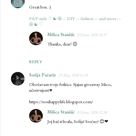
Great box. :)
P&P style ♡ ☯ ☮ --- DIY --- fashion --- and more ---
☮ ☯ ♡
Milica Stanišić
03 June, 2020 12:37
Thanks, dear! 😊
REPLY
Sofija Pačariz
29 May, 2020 11:39
Obožavam tvoje fotkice. Sjajan giveaway Mico,
učestvujem!♥
https://sosihappylife.blogspot.com/
Milica Stanišić
03 June, 2020 12:38
Joj baš ti hvala, Sofija! Srećno! 😊❤