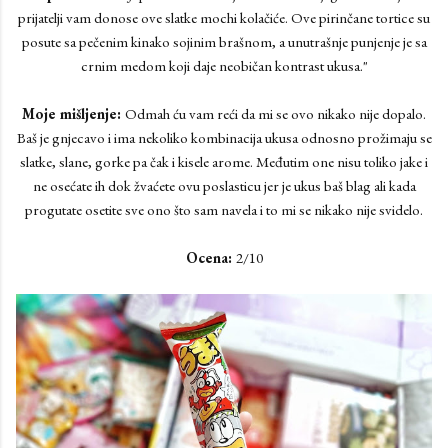
prijatelji vam donose ove slatke mochi kolačiće. Ove pirinčane tortice su
posute sa pečenim kinako sojinim brašnom, a unutrašnje punjenje je sa
crnim medom koji daje neobičan kontrast ukusa."
Moje mišljenje:
Odmah ću vam reći da mi se ovo nikako nije dopalo.
Baš je gnjecavo i ima nekoliko kombinacija ukusa odnosno prožimaju se
slatke, slane, gorke pa čak i kisele arome. Međutim one nisu toliko jake i
ne osećate ih dok žvaćete ovu poslasticu jer je ukus baš blag ali kada
progutate osetite sve ono što sam navela i to mi se nikako nije svidelo.
Ocena:
2/10