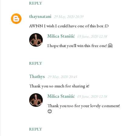
REPLY
thaysnatani
29 May, 2020 20:39
AWNN I wish I could have one of this box :D
Milica Stanišić
03 June, 2020 12:38
I hope that you'll win this free one! 🤗
REPLY
Thathys
29 May, 2020 20:45
Thank you so much for sharing it!
Milica Stanišić
03 June, 2020 12:38
Thank you too for your lovely comment!
😊
REPLY