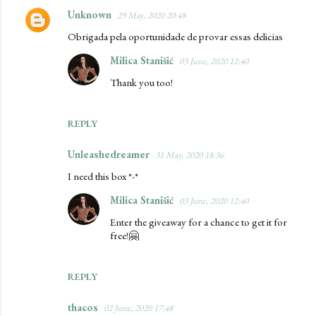
Unknown
29 May, 2020 20:48
Obrigada pela oportunidade de provar essas delicias
Milica Stanišić
03 June, 2020 12:40
Thank you too!
REPLY
Unleashedreamer
31 May, 2020 18:36
I need this box *-*
Milica Stanišić
03 June, 2020 12:40
Enter the giveaway for a chance to get it for
free!🤗
REPLY
thacos
02 June, 2020 17:48