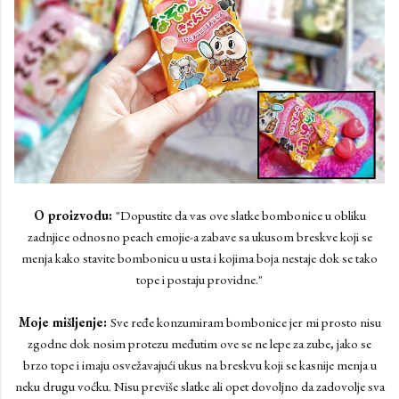
O proizvodu:
"Dopustite da vas ove slatke bombonice u obliku
zadnjice odnosno peach emojie-a zabave sa ukusom breskve koji se
menja kako stavite bombonicu u usta i kojima boja nestaje dok se tako
tope i postaju providne."
Moje mišljenje:
Sve ređe konzumiram bombonice jer mi prosto nisu
zgodne dok nosim protezu međutim ove se ne lepe za zube, jako se
brzo tope i imaju osvežavajući ukus na breskvu koji se kasnije menja u
neku drugu voćku. Nisu previše slatke ali opet dovoljno da zadovolje sva