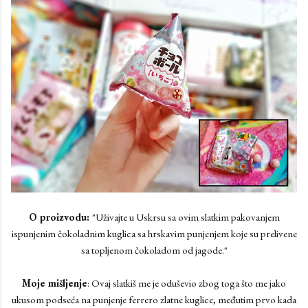
O proizvodu:
"Uživajte u Uskrsu sa ovim slatkim pakovanjem
ispunjenim čokoladnim kuglica sa hrskavim punjenjem koje su prelivene
sa topljenom čokoladom od jagode."
Moje mišljenje
: Ovaj slatkiš me je oduševio zbog toga što me jako
ukusom podseća na punjenje ferrero zlatne kuglice, međutim prvo kada