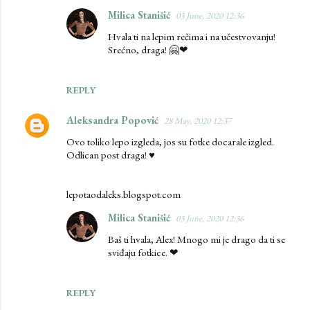
n
Milica Stanišić
03 June, 2020 12:36
t
Hvala ti na lepim rečima i na učestvovanju!
s
Srećno, draga! 🤗❤
REPLY
Aleksandra Popović
28 May, 2020 12:37
Ovo toliko lepo izgleda, jos su fotke docarale izgled.
Odlican post draga! ♥
lepotaodaleks.blogspot.com
Milica Stanišić
03 June, 2020 12:36
Baš ti hvala, Alex! Mnogo mi je drago da ti se
sviđaju fotkice. ❤
REPLY