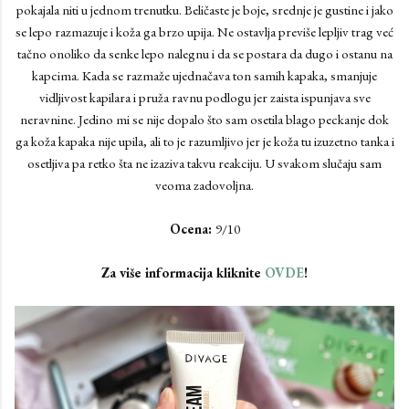
pokajala niti u jednom trenutku. Beličaste je boje, srednje je gustine i jako
se lepo razmazuje i koža ga brzo upija. Ne ostavlja previše lepljiv trag već
tačno onoliko da senke lepo nalegnu i da se postara da dugo i ostanu na
kapcima. Kada se razmaže ujednačava ton samih kapaka, smanjuje
vidljivost kapilara i pruža ravnu podlogu jer zaista ispunjava sve
neravnine. Jedino mi se nije dopalo što sam osetila blago peckanje dok
ga koža kapaka nije upila, ali to je razumljivo jer je koža tu izuzetno tanka i
osetljiva pa retko šta ne izaziva takvu reakciju. U svakom slučaju sam
veoma zadovoljna.
Ocena:
9/10
Za više informacija kliknite
OVDE
!