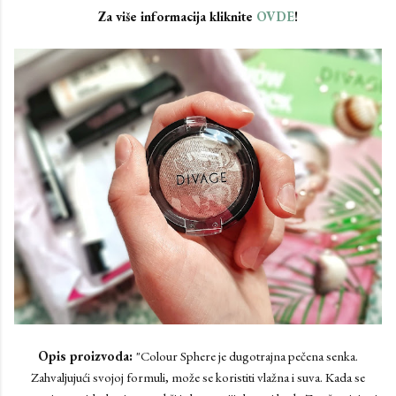
Za više informacija kliknite
OVDE
!
Opis proizvoda:
"Colour Sphere je dugotrajna pečena senka.
Zahvaljujući svojoj formuli, može se koristiti vlažna i suva. Kada se