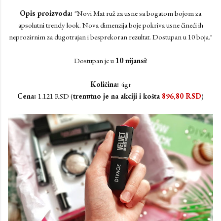
Opis proizvoda:
"Novi Mat ruž za usne sa bogatom bojom za
apsolutni trendy look. Nova dimenzija boje pokriva usne čineći ih
neprozirnim za dugotrajan i besprekoran rezultat. Dostupan u 10 boja."
Dostupan je u
10 nijansi
!
Količina:
4gr
Cena:
1.121 RSD (
trenutno je na akciji i košta
896,80
RSD
)