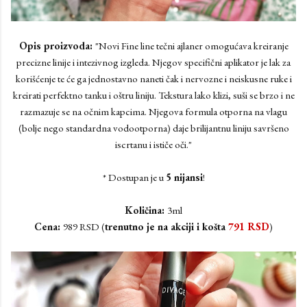
Opis proizvoda:
"Novi Fine line tečni ajlaner omogućava kreiranje
precizne linije i intezivnog izgleda. Njegov specifični aplikator je lak za
korišćenje te će ga jednostavno naneti čak i nervozne i neiskusne ruke i
kreirati perfektno tanku i oštru liniju. Tekstura lako klizi, suši se brzo i ne
razmazuje se na očnim kapcima. Njegova formula otporna na vlagu
(bolje nego standardna vodootporna) daje brilijantnu liniju savršeno
iscrtanu i ističe oči."
* Dostupan je u
5 nijansi
!
Količina:
3ml
Cena:
989 RSD (
trenutno je na akciji i košta
791 RSD
)