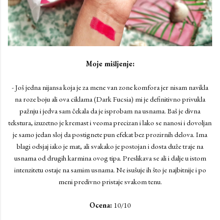
Moje mišljenje:
- Još jedna nijansa koja je za mene van zone komfora jer nisam navikla
na roze boju ali ova ciklama (Dark Fucsia) mi je definitivno privukla
pažnju i jedva sam čekala da je isprobam na usnama. Baš je divna
tekstura, izuzetno je kremast i veoma precizan i lako se nanosi i dovoljan
je samo jedan sloj da postignete pun efekat bez prozirnih delova. Ima
blagi odsjaj iako je mat, ali svakako je postojan i dosta duže traje na
usnama od drugih karmina ovog tipa. Preslikava se ali i dalje u istom
intenzitetu ostaje na samim usnama. Ne isušuje ih što je najbitnije i po
meni predivno pristaje svakom tenu.
Ocena:
10/10