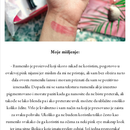
Moje mišljenje:
- Rumenilo je proizvod koji skoro nikad ne koristim, pogotovo u
ovakvoj pink nijansi jer mislim da mi ne pristaje, ali sam bez obzira na to
dala ovom rumenilu šansu i moram priznati da sam se pozitivno
iznenadila. Dopada mi se sama tekstura rumenila ali je izuzetno
pigmentovano i morate paziti kada ga nanosite da ne biste preterali, ali
takođe se lako blenda pa i ako preterate uvek možete da ublažite onoliko
koliko želite. Vrlo je kvalitetno i sam način na koji je presovano je zaista
za svaku pohvalu. Ukoliko ga ne budem koristila toliko često kao
rumenilo svakako ću ga koristiti na očima za neki pink eye makeup look
jer ima sitne šljokice koje imaju prelep odsjaj. Još jedna preporuka!