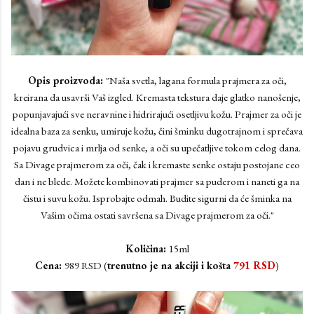
Opis proizvoda:
"Naša svetla, lagana formula prajmera za oči,
kreirana da usavrši Vaš izgled. Kremasta tekstura daje glatko nanošenje,
popunjavajući sve neravnine i hidrirajući osetljivu kožu. Prajmer za oči je
idealna baza za senku, umiruje kožu, čini šminku dugotrajnom i sprečava
pojavu grudvica i mrlja od senke, a oči su upečatljive tokom celog dana.
Sa Divage prajmerom za oči, čak i kremaste senke ostaju postojane ceo
dan i ne blede. Možete kombinovati prajmer sa puderom i naneti ga na
čistu i suvu kožu. Isprobajte odmah. Budite sigurni da će šminka na
Vašim očima ostati savršena sa Divage prajmerom za oči."
Količina:
15ml
Cena:
989 RSD (
trenutno je na akciji i košta
791 RSD
)