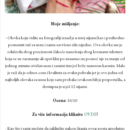
Moje mišljenje:
- Olovka koju vidite na fotografiji iznad je u istoj nijansi kao i prethodno
pomenuti ruž za usne i zaista savršeno idu zajedno. Ova olovka me je
oduševila zbog preciznosti i lakoće nanošenja zbog kremaste teksture
koja se ne razmazuje ali opet klizi po usnama i uz pomoć nje za manje od
jednog minuta oivičim usne i samim tim još brže nanesem karmin. Malo
je reći da je odnos cene i kvaliteta za svaku pohvalu jer je ovo jedna od
najboljih olovaka za usne koje sam probala i svakom bih je preporučila, a
dostupna je u još 12 nijansi.
Ocena:
10/10
Za više informacija kliknite
OVDE
!
- Kao što i sami možete da zaključite nakon čitanja ovog posta apsolutno