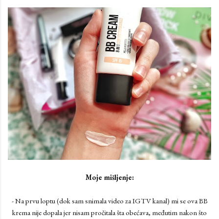
Moje mišljenje:
- Na prvu loptu (dok sam snimala video za IGTV kanal) mi se ova BB
krema nije dopala jer nisam pročitala šta obećava, međutim nakon što