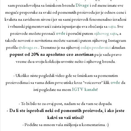
sam prezadovoljna sa šminkom brenda
Divage
i od mene imate sve
moguće preporuke za svaki od pomenutih proizvoda jer je odnos cene i
kvalieta na zavidnom nivou i jer su sami proizvodi fenomenalno izrađeni
i vrhunski pigmentovani i zaista ispunjavaju sva obećanja sa
sajta
. Sve
proizvode možete pronaći
ovde
i poručiti putem
njihovog sajta
, a
takođe novosti o novitetima možete saznati i putem njihovog Instagram
profila
@divage.rs
. Trenutno je na njihovoj
onlajn prodavnici
aktuelan
popust od 20% na apsolutno ceo asortiman
pa je sada pravo
vreme da u svoju kolekciju uvrstite nešto i njihovog brenda.
- Ukoliko niste pogledali video gde se šminkam sa pomenutim
proizvodima i sa vama delim prve utiske kroz "voiceover" klik
ovde
da
isti pogledate na mom
IGTV kanalu
!
- To bi bilo to za ovaj post, nadam se da vam se dopada.
- Da li ste isprobali neki od pomenutih proizvoda, i ako jeste
kakvi su vaši utisci?
- Podelite sa mnom vaša mišljenja u komentarima. :)