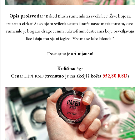
Opis proizvoda:
"Baked Blush rumenilo za sveže lice! Žive boje za
izuzetan efekat! Sa svojom svilenkastom i baršunastom teksturom, ovo
rumenilo je bogato dragocenim i ultra-finim česticama koje osvetljavaju
lice i daju mu sjajni izgled. Veoma se lako blenda."
Dostupno je u
4 nijanse
!
Količina:
5gr
Cena:
1.191 RSD (
trenutno je na akciji i košta
952,80
RSD
)