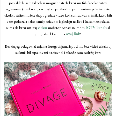
poslali bila sam takođe u mogućnosti da kreiram full-face koristeći
uglavnom šminku koja se našla u prethodno pomenutom paketu i zato
ukoliko želite možete da pogledate video koji sam za vas snimila kako bih
vam pokazala kako sami proizvodi izgledaju na licu i šta sam uspela sa
njima da kreiram i taj
video
možete pronaći na mom
IGTV kanalu
ili
pogledati klikom na
ovaj link
!
Bez daljeg odugovlačenja na fotografijama ispod možete videti u kakvoj
su kutiji bili upakovani proizvodi i takođe sam sadržaj iste: