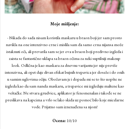
Moje mišljenje:
- Nikada do sada nisam koristila maskaru u braon boji jer sam prosto
navikla na one intenzivno crne i mislila sam da samo crna nijansa može
istaknuti oči, ali prevarila sam se jer ova u braon boji predivno izgleda i
zaista se fantastično uklapa sa braon očima za neki suptilniji makeup
look. Odlična je kao maskara za dnevnu varijantu jer nije previše
intenzivna, ali opet daje divan efekat bujnih trepavica jer doseže i do onih
u samim uglovima očiju. Obožavam je i dopada mi se to što uopšte ne
izgleda kao da sam nanela maskaru, a trepavice mi izgledaju maltene kao
veštačke. Ne stvara grudvice, aplikator je fenomenalan i takođe se ne
preslikava na kapcima a vrlo se lako skida uz pomoć bilo koje micelarne
vode. Prijatno sam iznenađena sa njom!
Ocena:
10/10