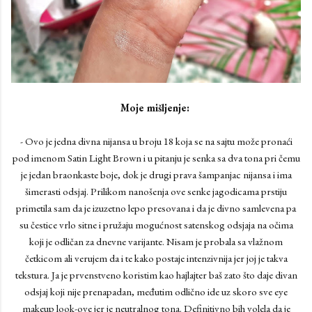
Moje mišljenje:
- Ovo je jedna divna nijansa u broju 18 koja se na sajtu može pronaći
pod imenom Satin Light Brown i u pitanju je senka sa dva tona pri čemu
je jedan braonkaste boje, dok je drugi prava šampanjac nijansa i ima
šimerasti odsjaj. Prilikom nanošenja ove senke jagodicama prstiju
primetila sam da je izuzetno lepo presovana i da je divno samlevena pa
su čestice vrlo sitne i pružaju mogućnost satenskog odsjaja na očima
koji je odličan za dnevne varijante. Nisam je probala sa vlažnom
četkicom ali verujem da i te kako postaje intenzivnija jer joj je takva
tekstura. Ja je prvenstveno koristim kao hajlajter baš zato što daje divan
odsjaj koji nije prenapadan, međutim odlično ide uz skoro sve eye
makeup look-ove jer je neutralnog tona. Definitivno bih volela da je