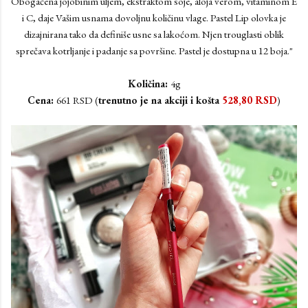
Obogaćena jojobinim uljem, ekstraktom soje, aloja verom, vitaminom E
i C, daje Vašim usnama dovoljnu količinu vlage. Pastel Lip olovka je
dizajnirana tako da definiše usne sa lakoćom. Njen trouglasti oblik
sprečava kotrljanje i padanje sa površine. Pastel je dostupna u 12 boja."
Količina:
4g
Cena:
661 RSD (
trenutno je na akciji i košta
528,80
RSD
)