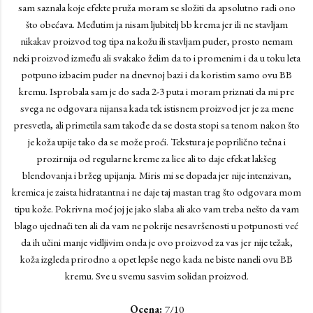
sam saznala koje efekte pruža moram se složiti da apsolutno radi ono
što obećava. Međutim ja nisam ljubitelj bb krema jer ili ne stavljam
nikakav proizvod tog tipa na kožu ili stavljam puder, prosto nemam
neki proizvod između ali svakako želim da to i promenim i da u toku leta
potpuno izbacim puder na dnevnoj bazi i da koristim samo ovu BB
kremu. Isprobala sam je do sada 2-3 puta i moram priznati da mi pre
svega ne odgovara nijansa kada tek istisnem proizvod jer je za mene
presvetla, ali primetila sam takođe da se dosta stopi sa tenom nakon što
je koža upije tako da se može proći. Tekstura je poprilično tečna i
prozirnija od regularne kreme za lice ali to daje efekat lakšeg
blendovanja i bržeg upijanja. Miris mi se dopada jer nije intenzivan,
kremica je zaista hidratantna i ne daje taj mastan trag što odgovara mom
tipu kože. Pokrivna moć joj je jako slaba ali ako vam treba nešto da vam
blago ujednači ten ali da vam ne pokrije nesavršenosti u potpunosti već
da ih učini manje vidljivim onda je ovo proizvod za vas jer nije težak,
koža izgleda prirodno a opet lepše nego kada ne biste naneli ovu BB
kremu. Sve u svemu sasvim solidan proizvod.
Ocena:
7/10