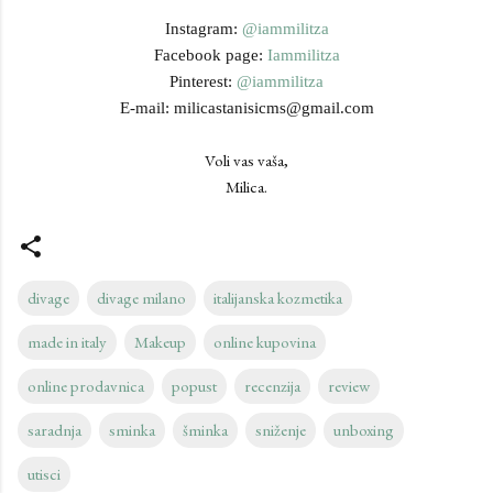
Instagram:
@iammilitza
Facebook page:
Iammilitza
Pinterest:
@iammilitza
E-mail: milicastanisicms@gmail.com
Voli vas vaša,
Milica.
divage
divage milano
italijanska kozmetika
made in italy
Makeup
online kupovina
online prodavnica
popust
recenzija
review
saradnja
sminka
šminka
sniženje
unboxing
utisci