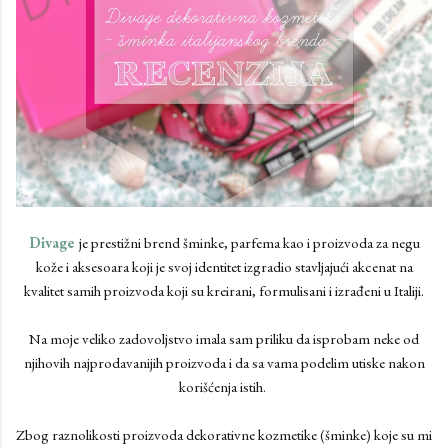
Divage
je prestižni brend šminke, parfema kao i proizvoda za negu
kože i aksesoara koji je svoj identitet izgradio stavljajući akcenat na
kvalitet samih proizvoda koji su kreirani, formulisani i izrađeni u Italiji.
Na moje veliko zadovoljstvo imala sam priliku da isprobam neke od
njihovih najprodavanijih proizvoda i da sa vama podelim utiske nakon
korišćenja istih.
Zbog raznolikosti proizvoda dekorativne kozmetike (šminke) koje su mi