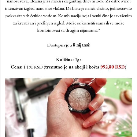
nanosi suva, idealna je za mekši i elegantniji dnevni look. Za oštre ivice i
intenzivan izgled nanosi se vlažna. Da biste je naneli vlažno, jednostavno
pokvasite vrh četkice vodom. Kombinacija boja i senki čine je savršenim
za kreativan i prefinjen izgled. Može se koristiti sama ili se može
kombinovati sa drugim nijansama."
Dostupna je u
8 nijansi
!
Količina:
3gr
Cena:
1.191 RSD (
trenutno je na akciji i košta
952,80
RSD
)