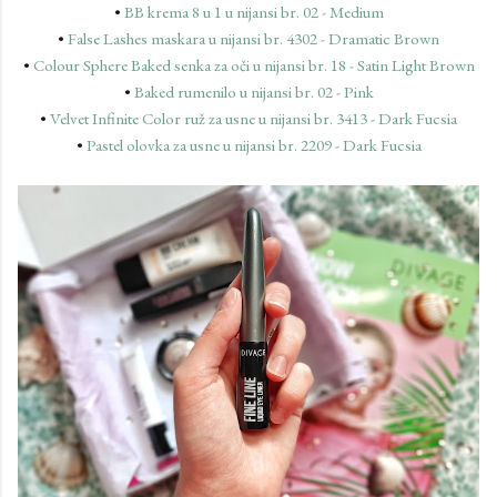
•
BB krema 8 u 1 u nijansi br. 02 - Medium
•
False Lashes maskara u nijansi br. 4302 - Dramatic Brown
•
Colour Sphere Baked senka za oči u nijansi br. 18 - Satin Light Brown
•
Baked rumenilo u nijansi br. 02 - Pink
•
Velvet Infinite Color ruž za usne u nijansi br. 3413 - Dark Fucsia
•
Pastel olovka za usne u nijansi br. 2209 - Dark Fucsia