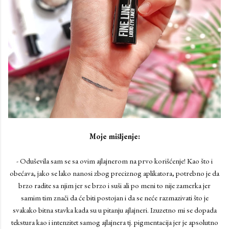
Moje mišljenje:
- Oduševila sam se sa ovim ajlajnerom na prvo korišćenje! Kao što i
obećava, jako se lako nanosi zbog preciznog aplikatora, potrebno je da
brzo radite sa njim jer se brzo i suši ali po meni to nije zamerka jer
samim tim znači da će biti postojan i da se neće razmazivati što je
svakako bitna stavka kada su u pitanju ajlajneri. Izuzetno mi se dopada
tekstura kao i intenzitet samog ajlajnera tj. pigmentacija jer je apsolutno