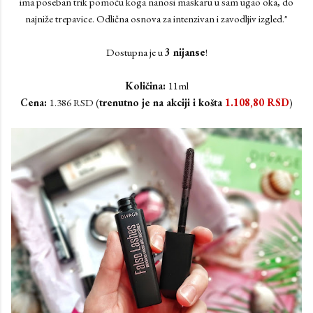
ima poseban trik pomoću koga nanosi maskaru u sam ugao oka, do
najniže trepavice. Odlična osnova za intenzivan i zavodljiv izgled."
Dostupna je u
3 nijanse
!
Količina:
11ml
Cena:
1.386 RSD (
trenutno je na akciji i košta
1.108,80
RSD
)