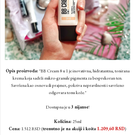
Opis proizvoda:
"BB Cream 8 u 1 je inovativna, hidratantna, tonirana
krema koja sadrži mikro-granule pigmenta za besprekoran ten.
Savršena kao osnova ili prajmer, pokriva nepravilnosti i savršeno
odgovara tonu kože."
Dostupna je u
3 nijanse
!
Količina:
25ml
Cena:
1.512 RSD (
trenutno je na akciji i košta
1.209,60
RSD
)