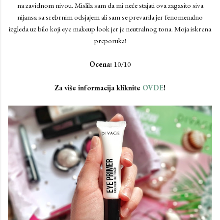
na zavidnom nivou. Mislila sam da mi neće stajati ova zagasito siva
nijansa sa srebrnim odsjajem ali sam se prevarila jer fenomenalno
izgleda uz bilo koji eye makeup look jer je neutralnog tona. Moja iskrena
preporuka!
Ocena:
10/10
Za više informacija kliknite
OVDE
!