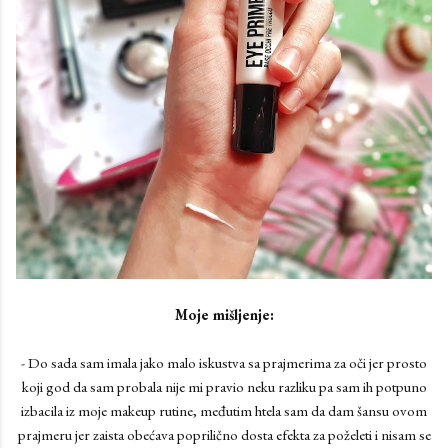
Moje mišljenje:
- Do sada sam imala jako malo iskustva sa prajmerima za oči jer prosto
koji god da sam probala nije mi pravio neku razliku pa sam ih potpuno
izbacila iz moje makeup rutine, međutim htela sam da dam šansu ovom
prajmeru jer zaista obećava poprilično dosta efekta za poželeti i nisam se