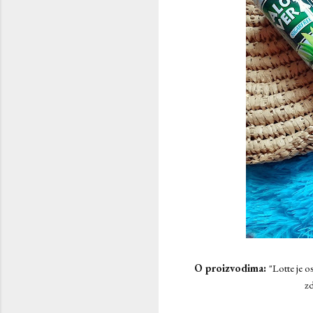
O proizvodima:
"Lotte je o
zd