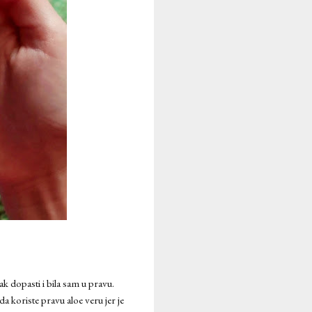
ak dopasti i bila sam u pravu.
a koriste pravu aloe veru jer je