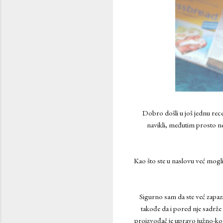
Dobro došli u još jednu re
navikli, međutim prosto n
Kao što ste u naslovu već mogli 
Sigurno sam da ste već zapaz
takođe da i pored nje sadrže
proizvođač je upravo južno-k