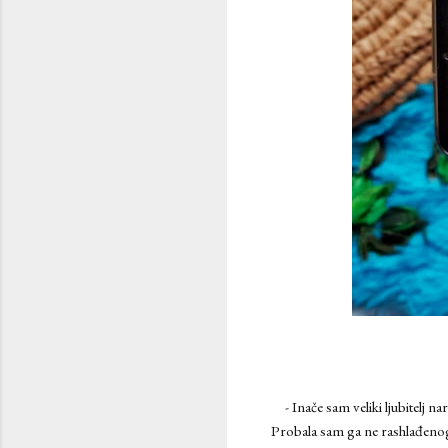
- Inače sam veliki ljubitelj 
Probala sam ga ne rashlađenog i