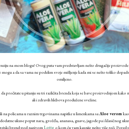
cenziju na mom blogu! Ovog puta vam predstavljam nešto drugačije proizvode 
e mogu a da sa vama ne podelim svoje mišljenje kada mi se nešto toliko dopad
omiljeno.
da pročitate u pitanju su tri različita brenda koja se bave proizvodnjom kako n
ali i zdravih hlebova produžene svežine.
ili na policama u raznim trgovinama napitke u limenkama sa
Aloe verom
kao
 dodatne ukuse poput nara, grožđa, ananasa, guave, jagode pa i klasičnog uku
orejski brend pod nazivom
Lotte
o kom ću vam kasnije nešto više reći. Pore