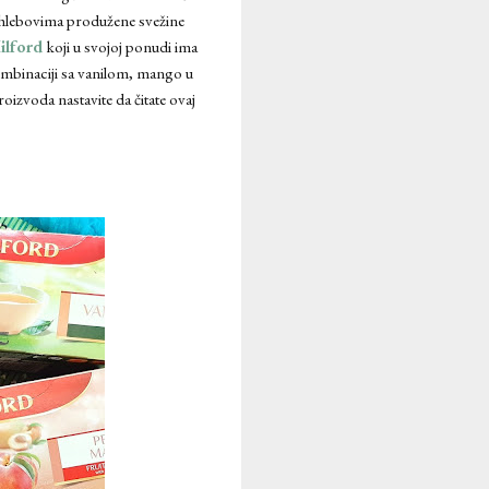
 hlebovima produžene svežine
ilford
koji u svojoj ponudi ima
u kombinaciji sa vanilom, mango u
zvoda nastavite da čitate ovaj