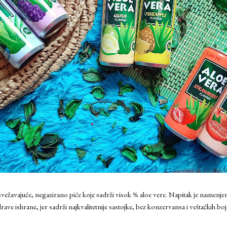
svežavajuće, negazirano piće koje sadrži visok % aloe vere. Napitak je namenjen
rave ishrane, jer sadrži najkvalitetnije sastojke, bez konzervansa i veštačkih boj