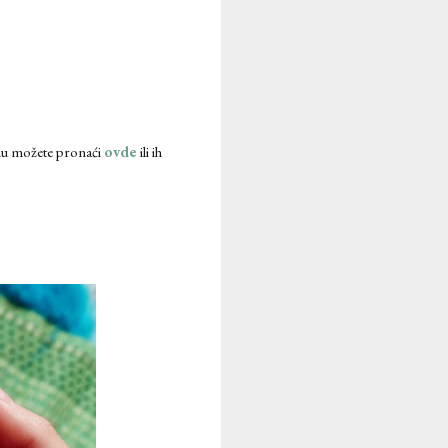
u možete pronaći
ovde
ili ih