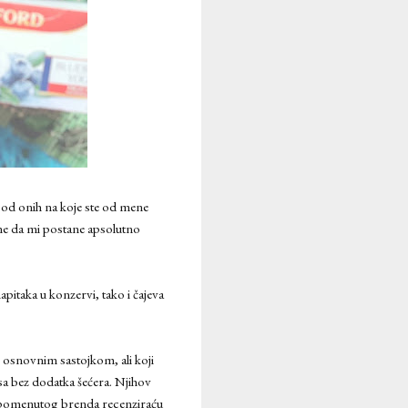
od onih na koje ste od mene
ne da mi postane apsolutno
apitaka u konzervi, tako i čajeva
 osnovnim sastojkom, ali koji
sa bez dodatka šećera. Njihov
d pomenutog brenda recenziraću