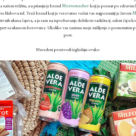
a našem tržištu, a u pitanju je brend
Mestemacher
koji je poznat po zdravim
ess hlebova itd. Treći brend koji je verovatno većini vas najpoznatiji je čuveni
M
vnih ukusa čajeva, a ja sam na isprobavanje dobila tri različita tj. zeleni čaj 
gurt sa ukusom borovnice. Ukoliko vas zanima moje mišljenje o pomenutim proi
post.
Navedeni proizvodi izgledaju ovako: