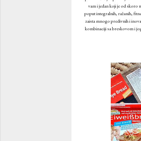
vam i jedan koji je od skoro n
poput integralnih, ražanih, fitn
zaista mnogo predivnih i inovati
kombinaciji sa breskovom i jo