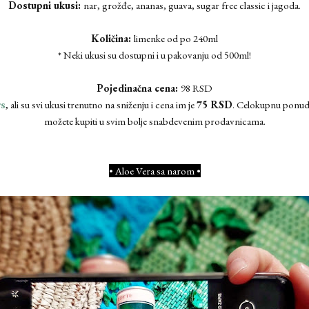
Dostupni ukusi:
nar, grožđe, ananas, guava, sugar free classic i jagoda.
Količina:
limenke od po 240ml
* Neki ukusi su dostupni i u pakovanju od 500ml!
Pojedinačna cena:
98 RSD
rs
, ali su svi ukusi trenutno na sniženju i cena im je
75 RSD
. Celokupnu ponud
možete kupiti u svim bolje snabdevenim prodavnicama.
• Aloe Vera sa narom •