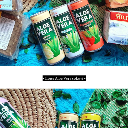
• Lotte Aloe Vera sokovi •