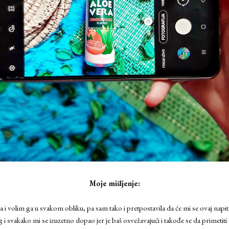
Moje mišljenje:
nara i volim ga u svakom obliku, pa sam tako i pretpostavila da će mi se ovaj napit
 svakako mi se izuzetno dopao jer je baš osvežavajući i takođe se da primetiti d