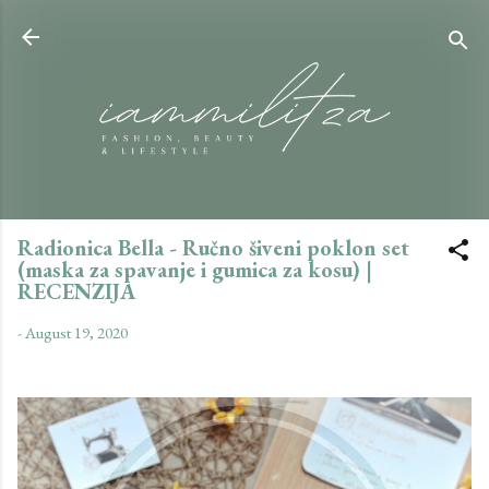
Skip to main content
Radionica Bella - Ručno šiveni poklon set
(maska za spavanje i gumica za kosu) |
RECENZIJA
-
August 19, 2020