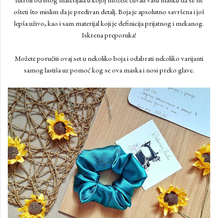
ošteti što mislim da je predivan detalj. Boja je apsolutno savršena i još
lepša uživo, kao i sam materijal koji je definicija prijatnog i mekanog.
Iskrena preporuka!
Možete poručiti ovaj set u nekoliko boja i odabrati nekoliko varijanti
samog lastiša uz pomoć kog se ova maska i nosi preko glave.