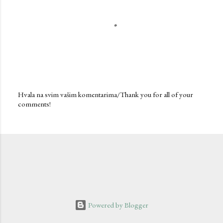
Hvala na svim vašim komentarima/Thank you for all of your
comments!
P
o
s
t
a
C
o
m
m
e
n
Powered by Blogger
t