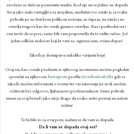
savršeno se slaže uz pomenutu masku. Kod nje mi se jedino ne dopada
što je jako malo rastegljiva za moj ukus, međutim sve ostalo je za svaku
pohvalu jer ne šteti kosu prilikom nošenja, ne čupa je, ne zateže i ne
ostavlja tragove kao što ostale gumice ostavljao. Kao i prethodni set i
ona može da se pere, samo bih vam preporučila da to radite ručno. Još
jedan odličan aseksoar koji bi vam se, sigurna sam, svima dopao!
Takođe je dostupan u nekoliko varijanti boja!
Ovaj set, kao i ostale predmete iz njihovog asortimana možete pogledati
i poručiti na njihovom
Instagram
profilu
@radionicabella
gde se
takođe možete informisati o svemu što vas interesuje jer uvek možete
očekivati brz odgovor, ljubaznost i profesionalnost. Samo pohvale
imam za ovaj brend i jako mi je drago da ovako nešto postoji na našem
tržištu!
To bi bilo to za ovaj post, nadam se da vam se dopada.
-
Da li vam se dopada ovaj set?
- Podelite sa mnom vaša mišljenja u komentarima. :)