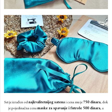
Set je izrađen od
najkvalitetnijeg satena
i cena mu je
750 dinara
, dok
je pojedinačna cena
maske za spavanje i futrole 500 dinara
, a