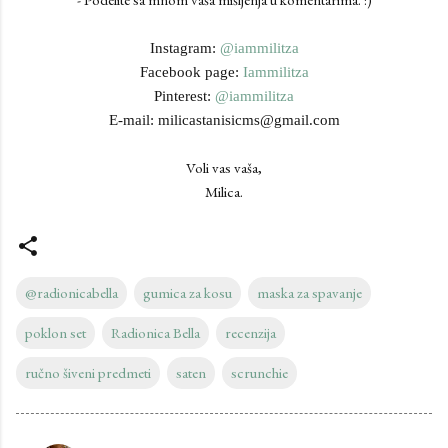
Instagram:
@iammilitza
Facebook page:
Iammilitza
Pinterest:
@iammilitza
E-mail: milicastanisicms@gmail.com
Voli vas vaša,
Milica.
@radionicabella
gumica za kosu
maska za spavanje
poklon set
Radionica Bella
recenzija
ručno šiveni predmeti
saten
scrunchie