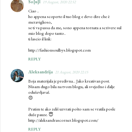
So[u]l
19 August, 2020 22:52
C
Ciao ..
o
ho appena scoperto il tuo blog e devo dire che è
m
meraviglioso,
se ti va passa da me, sono appena tornata a scrivere sul
m
mio blog dopo tanto..
e
ti lascio il link:
n
http://fashionsoulbys.blogspot.com
t
REPLY
s
Aleksandrija
21 August, 2020 22:15
Boja materijala je predivna... Jako kreativan post.
Nisam dugo bila na tvom blogu, ali svejedno i dalje
oduševljavaš.
😍
Pratim te ako zeliš uzvrati pošto sam se vratila posle
duže pauze. 😇
http://aleksandrascorner.blogspot.com/
REPLY