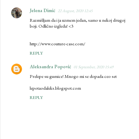
Jelena Dimić
22 August, 2020 12:45
Razmišljam da i ja uzmem jedan, samo u nekoj drugoj
boji. Odlično izgleda! <3
http://www.couture-case.com/
REPLY
Aleksandra Popović
01 September, 2020 15:49
Prelepe su gumice! Mnogo mi se dopada ceo set
lepotaodaleks.blogspot.com
REPLY