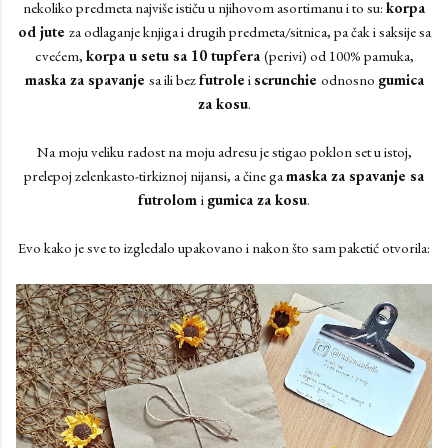
nekoliko predmeta najviše ističu u njihovom asortimanu i to su:
korpa
od jute
za odlaganje knjiga i drugih predmeta/sitnica, pa čak i saksije sa
cvećem,
korpa u setu sa 10 tupfera
(perivi) od 100% pamuka,
maska za spavanje
sa ili bez
futrole
i
scrunchie
odnosno
gumica
za kosu
.
Na moju veliku radost na moju adresu je stigao poklon set u istoj,
prelepoj zelenkasto-tirkiznoj nijansi, a čine ga
maska za spavanje sa
futrolom
i
gumica za kosu
.
Evo kako je sve to izgledalo upakovano i nakon što sam paketić otvorila: