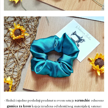
- Sledeći i ujedno poslednji predmet u ovom setu je
scrunchie
odnosno
gumica za kosu
koja je izrađena od identičnog materijala tj. satena i