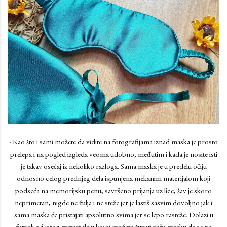
- Kao što i sami možete da vidite na fotografijama iznad maska je prosto
prelepa i na pogled izgleda veoma udobno, međutim i kada je nosite isti
je takav osećaj iz nekoliko razloga. Sama maska je u predelu očiju
odnosno celog prednjeg dela ispunjena mekanim materijalom koji
podseća na memorijsku penu, savršeno prijanja uz lice, šav je skoro
neprimetan, nigde ne žulja i ne steže jer je lastiš sasvim dovoljno jak i
sama maska će pristajati apsolutno svima jer se lepo rasteže. Dolazi u
futroli od istog materijala u kojoj možete čuvati vašu masku da se ne