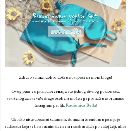
Zdravo svima i dobro došli u novi post na mom blogu!
Ovog puta je u pitanju
recenzija
i to jednog divnog poklon seta
savršenog za sve vaše drage osobe, a možete ga pronaći u asortimanu
Instagram profila
Radionica Bella
!
Ukoliko niste upoznati sa samim, domaćim brendom u pitanju je
radionica koja se bavi ručnim šivenjem raznih artikala po vašoj želji, ali se