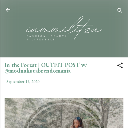
Skip to main content
In the Forest | OUTFIT POST w/
@modnakucabrendomania
-
September 15, 2020