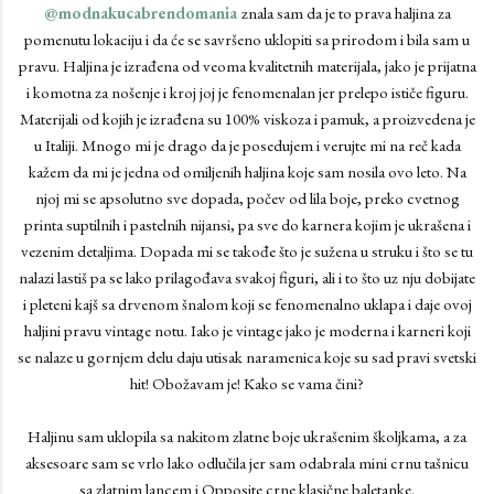
@modnakucabrendomania
znala sam da je to prava haljina za
pomenutu lokaciju i da će se savršeno uklopiti sa prirodom i bila sam u
pravu. Haljina je izrađena od veoma kvalitetnih materijala, jako je prijatna
i komotna za nošenje i kroj joj je fenomenalan jer prelepo ističe figuru.
Materijali od kojih je izrađena su 100% viskoza i pamuk, a proizvedena je
u Italiji. Mnogo mi je drago da je posedujem i verujte mi na reč kada
kažem da mi je jedna od omiljenih haljina koje sam nosila ovo leto. Na
njoj mi se apsolutno sve dopada, počev od lila boje, preko cvetnog
printa suptilnih i pastelnih nijansi, pa sve do karnera kojim je ukrašena i
vezenim detaljima. Dopada mi se takođe što je sužena u struku i što se tu
nalazi lastiš pa se lako prilagođava svakoj figuri, ali i to što uz nju dobijate
i pleteni kajš sa drvenom šnalom koji se fenomenalno uklapa i daje ovoj
haljini pravu vintage notu. Iako je vintage jako je moderna i karneri koji
se nalaze u gornjem delu daju utisak naramenica koje su sad pravi svetski
hit! Obožavam je! Kako se vama čini?
Haljinu sam uklopila sa nakitom zlatne boje ukrašenim školjkama, a za
aksesoare sam se vrlo lako odlučila jer sam odabrala mini crnu tašnicu
sa zlatnim lancem i Opposite crne klasične baletanke.