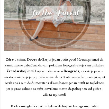
Zdravo svima! Dobro došli u još jedan outfit post! Moram priznati da
sam izuzetno uzbuđena da vam pokažem fotografije koje sam uslikala u
Zvezdarskoj šumi
koja se nalazi u srcu
Beograda
, a zaista je pravo
mesto za uživanje jer je predivno uređena. Kada sam se kroz nju prvi put
šetala znala sam da ću morati da slikam barem jedan outfit na toj lokaciji
jer je pravi odmor za dušu i savršeno mesto da pobegnete od gužve i
uživate u prirodi.
Kada sam ugledala cvetnu haljinu lila boje na Instagram profilu