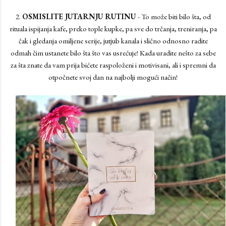
2.
OSMISLITE JUTARNJU RUTINU
- To može biti bilo šta, od
rituala ispijanja kafe, preko tople kupke, pa sve do trčanja, treniranja, pa
čak i gledanja omiljene serije, jutjub kanala i slično odnosno radite
odmah čim ustanete bilo šta što vas usrećuje! Kada uradite nešto za sebe
za šta znate da vam prija bićete raspoloženi i motivisani, ali i spremni da
otpočnete svoj dan na najbolji mogući način!