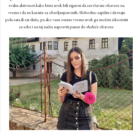
svaku aktivnost kako biste uvek bili sigurni da završavate obaveze na
vreme i da ne kasnite sa obavljanjem istih. Slobodno zapišite i da traju
pola sata ili sat duže, pa ako vam ostane vreme uvek ga možete iskoristiti
za sebe i na taj način napraviti pauzu do sledeće obaveze.