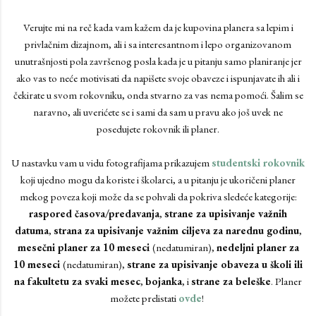
Verujte mi na reč kada vam kažem da je kupovina planera sa lepim i
privlačnim dizajnom, ali i sa interesantnom i lepo organizovanom
unutrašnjosti pola završenog posla kada je u pitanju samo planiranje jer
ako vas to neće motivisati da napišete svoje obaveze i ispunjavate ih ali i
čekirate u svom rokovniku, onda stvarno za vas nema pomoći. Šalim se
naravno, ali uverićete se i sami da sam u pravu ako još uvek ne
posedujete rokovnik ili planer.
U nastavku vam u vidu fotografijama prikazujem
studentski rokovnik
koji ujedno mogu da koriste i školarci, a u pitanju je ukoričeni planer
mekog poveza koji može da se pohvali da pokriva sledeće kategorije:
raspored časova/predavanja
,
strane za upisivanje važnih
datuma
,
strana za upisivanje važnim ciljeva za narednu godinu
,
mesečni planer za 10 meseci
(nedatumiran),
nedeljni planer za
10 meseci
(nedatumiran),
strane za upisivanje obaveza u školi ili
na fakultetu za svaki mesec
,
bojanka
, i
strane za beleške
. Planer
možete prelistati
ovde
!