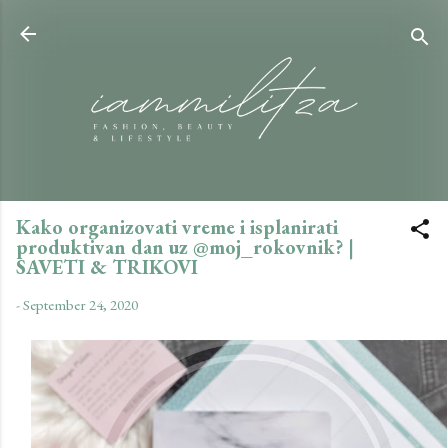
Skip to main content
Kako organizovati vreme i isplanirati
produktivan dan uz @moj_rokovnik? |
SAVETI & TRIKOVI
-
September 24, 2020