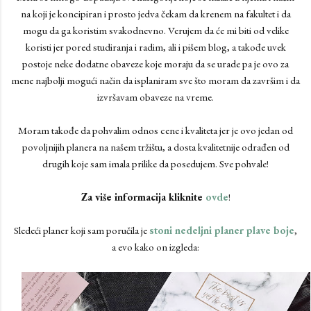
na koji je koncipiran i prosto jedva čekam da krenem na fakultet i da
mogu da ga koristim svakodnevno. Verujem da će mi biti od velike
koristi jer pored studiranja i radim, ali i pišem blog, a takođe uvek
postoje neke dodatne obaveze koje moraju da se urade pa je ovo za
mene najbolji mogući način da isplaniram sve što moram da završim i da
izvršavam obaveze na vreme.
Moram takođe da pohvalim odnos cene i kvaliteta jer je ovo jedan od
povoljnijih planera na našem tržištu, a dosta kvalitetnije odrađen od
drugih koje sam imala prilike da posedujem. Sve pohvale!
Za više informacija kliknite
ovde
!
Sledeći planer koji sam poručila je
stoni nedeljni planer plave boje
,
a evo kako on izgleda: