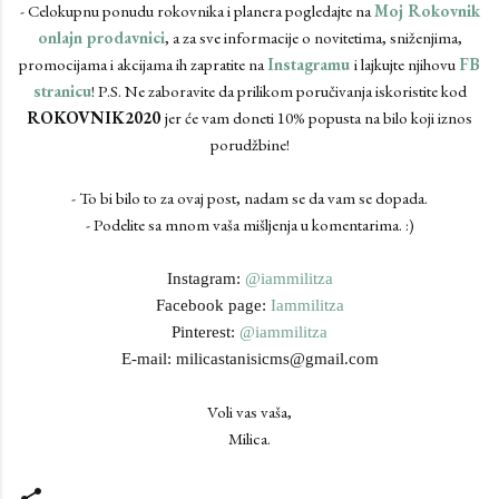
- Celokupnu ponudu rokovnika i planera pogledajte na
Moj Rokovnik
onlajn prodavnici
, a za sve informacije o novitetima, sniženjima,
promocijama i akcijama ih zapratite na
Instagramu
i lajkujte njihovu
FB
stranicu
! P.S. Ne zaboravite da prilikom poručivanja iskoristite kod
ROKOVNIK2020
jer će vam doneti 10% popusta na bilo koji iznos
porudžbine!
- To bi bilo to za ovaj post, nadam se da vam se dopada.
- Podelite sa mnom vaša mišljenja u komentarima. :)
Instagram:
@iammilitza
Facebook page:
Iammilitza
Pinterest:
@iammilitza
E-mail: milicastanisicms@gmail.com
Voli vas vaša,
Milica.