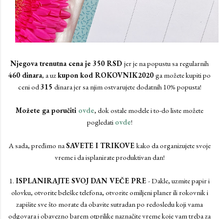
Njegova trenutna cena je 350 RSD
jer je na popustu sa regularnih
460 dinara
, a uz
kupon kod ROKOVNIK2020
ga možete kupiti po
ceni od
315
dinara jer sa njim ostvarujete dodatnih 10% popusta!
Možete ga poručiti
ovde
, dok ostale modele i to-do liste možete
pogledati
ovde
!
A sada, pređimo na
SAVETE I TRIKOVE
kako da organizujete svoje
vreme i da isplanirate produktivan dan!
1.
ISPLANIRAJTE SVOJ DAN VEČE PRE
- Dakle, uzmite papir i
olovku, otvorite beleške telefona, otvorite omiljeni planer ili rokovnik i
zapišite sve što morate da obavite sutradan po redosledu koji vama
odgovara i obavezno barem otprilike naznačite vreme koje vam treba za