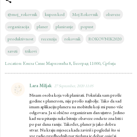
@moj_rokovnik
kupon kod
Moj Rokovnik
obaveze
organizacija
planer
planiranje
popust
produktivnost
recenzija
rokovnik
ROKOVNIK2020
saveti
trikovi
Location:
Кнеза Симе Марковића 8, Београд 11000, Србија
Lara Miljak
27 September, 2020 11:05
C
Nisam osoba koja voli planirati. Pokušala sam prošle
o
godine s planerom, nije prošlo najbolje. Tako da sad
m
imam aplikaciju planera na mobitelu koji mi puno više
odgovara. Ja si obično organiziram dan ujutro. Jedino
m
kad su u pitanju neke bitnije obaveze onda to zna biti i
e
po par dana ranije. Također, planer je jako dobra
stvar. Na kraju mjeseca kada zaviriš i pogledaš što si
n
sve radio predhodnih par tjedana je dobar osjećaj.