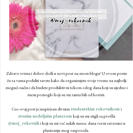
Zdravo svima i dobro došli u novi post na mom blogu! U ovom postu
ću sa vama podeliti savete kako da organizujete svoje vreme na najbolji
mogući način i da budete produktivni tokom celog dana koji su ujedno i
meni pomogli i koji su mi zaista bili od koristi.
Ceo ovaj post je inspirisan divnim
studentskim rokovnikom
i
stonim nedeljnim planerom
koji su mi stigli sa profila
@moj_rokovnik
i koji su mi već nekih mesec dana verni saveznici u
planiranju mog rasporeda.