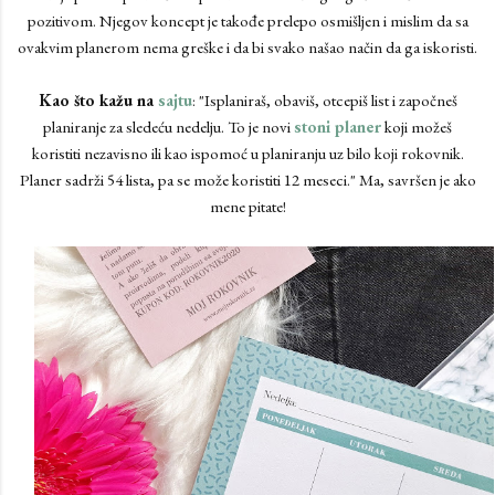
pozitivom. Njegov koncept je takođe prelepo osmišljen i mislim da sa
ovakvim planerom nema greške i da bi svako našao način da ga iskoristi.
Kao što kažu na
sajtu
: "Isplaniraš, obaviš, otcepiš list i započneš
planiranje za sledeću nedelju. To je novi
stoni planer
koji možeš
koristiti nezavisno ili kao ispomoć u planiranju uz bilo koji rokovnik.
Planer sadrži 54 lista, pa se može koristiti 12 meseci." Ma, savršen je ako
mene pitate!