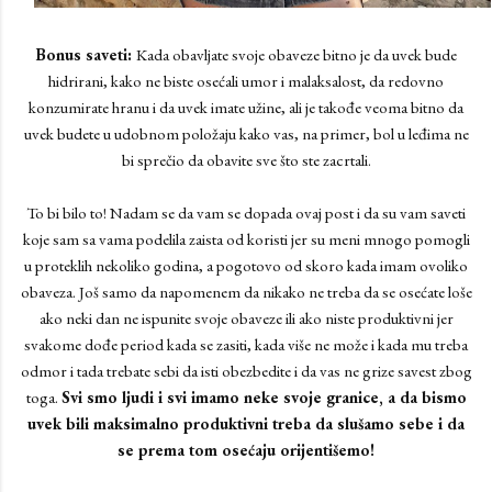
Bonus saveti:
Kada obavljate svoje obaveze bitno je da uvek bude
hidrirani, kako ne biste osećali umor i malaksalost, da redovno
konzumirate hranu i da uvek imate užine, ali je takođe veoma bitno da
uvek budete u udobnom položaju kako vas, na primer, bol u leđima ne
bi sprečio da obavite sve što ste zacrtali.
To bi bilo to! Nadam se da vam se dopada ovaj post i da su vam saveti
koje sam sa vama podelila zaista od koristi jer su meni mnogo pomogli
u proteklih nekoliko godina, a pogotovo od skoro kada imam ovoliko
obaveza. Još samo da napomenem da nikako ne treba da se osećate loše
ako neki dan ne ispunite svoje obaveze ili ako niste produktivni jer
svakome dođe period kada se zasiti, kada više ne može i kada mu treba
odmor i tada trebate sebi da isti obezbedite i da vas ne grize savest zbog
toga.
Svi smo ljudi i svi imamo neke svoje granice, a da bismo
uvek bili maksimalno produktivni treba da slušamo sebe i da
se prema tom osećaju orijentišemo!