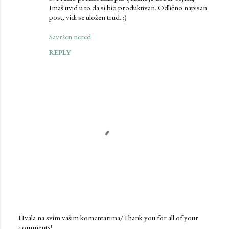
t
Imaš uvid u to da si bio produktivan. Odlično napisan
post, vidi se uložen trud. :)
s
Savršen nered
REPLY
Hvala na svim vašim komentarima/Thank you for all of your
comments!
P