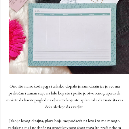
Ono što mi se kod njega i te kako dopalo je sam dizajn jer je veoma
praktičan i taman staje na bilo koji sto i pošto je otvorenog tipa uvek
možete da bacite pogled na obaveze koje ste isplanirali i da znate šta vas
čeka sledeće da završite.
Jako je lepog dizajna, plava boja me podseća na leto i to me mnogo
raduje pa me i podstiče na produktivnost zbog toga što zrači nekom