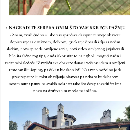
3.
NAGRADITE SEBE SA ONIM ŠTO VAM SKREĆE PAŽNJU
- Znam, zvuči čudno ali ako vas sprečava da ispunite svoje obaveze
dopisivanje sa društvom, dečkom, grickanje čipsa ili želja za nečim
slatkim, nova epizoda omiljene serije, novi video omiljenog jutjubera ili
bilo šta slično tog tipa, onda iskoristite to na najbolji mogući način i
recite sebi sledeće: "Završiću sve obaveze danas i večeras idem u omiljeni
restoran ili u šoping, pa čak i u bioskop itd". Naravno poželjno je da
pravite pauze i u toku obavljanja obaveza pa neka to bude barem
petominutna pauza na svakih pola sata tako što ćete proveriti šta ima
novo na društvenim mrežama i slično.