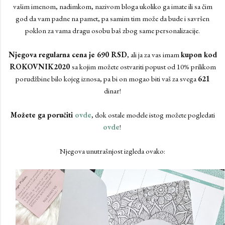
vašim imenom, nadimkom, nazivom bloga ukoliko ga imate ili sa čim
god da vam padne na pamet, pa samim tim može da bude i savršen
poklon za vama dragu osobu baš zbog same personalizacije.
Njegova regularna cena je 690 RSD
, ali ja za vas imam
kupon kod
ROKOVNIK2020
sa kojim možete ostvariti popust od 10% prilikom
porudžbine bilo kojeg iznosa, pa bi on mogao biti vaš za svega
621
dinar!
Možete ga poručiti
ovde
, dok ostale modele istog možete pogledati
ovde
!
Njegova unutrašnjost izgleda ovako: