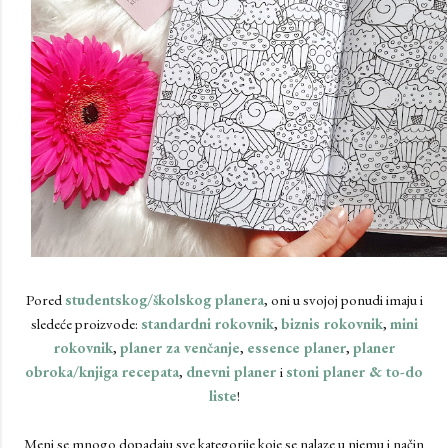
Pored
studentskog/školskog planera
, oni u svojoj ponudi imaju i
sledeće proizvode:
standardni rokovnik
,
biznis rokovnik
,
mini
rokovnik
,
planer za venčanje
,
essence planer
,
planer
obroka/knjiga recepata
,
dnevni planer
i
stoni planer & to-do
liste
!
Meni se mnogo dopadaju sve kategorije koje se nalaze u njemu i način