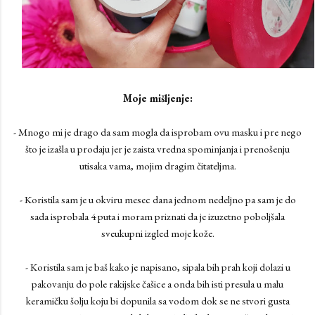
Moje mišljenje:
- Mnogo mi je drago da sam mogla da isprobam ovu masku i pre nego
što je izašla u prodaju jer je zaista vredna spominjanja i prenošenju
utisaka vama, mojim dragim čitateljma.
- Koristila sam je u okviru mesec dana jednom nedeljno pa sam je do
sada isprobala 4 puta i moram priznati da je izuzetno poboljšala
sveukupni izgled moje kože.
- Koristila sam je baš kako je napisano, sipala bih prah koji dolazi u
pakovanju do pole rakijske čašice a onda bih isti presula u malu
keramičku šolju koju bi dopunila sa vodom dok se ne stvori gusta