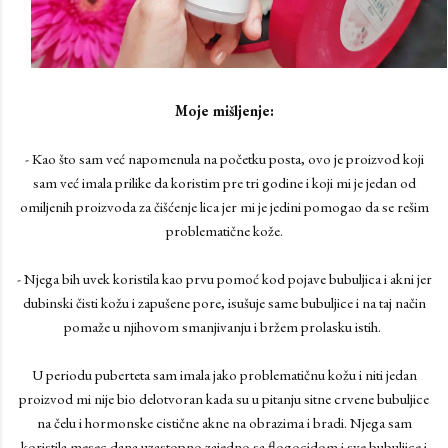
Moje mišljenje:
- Kao što sam već napomenula na početku posta, ovo je proizvod koji
sam već imala prilike da koristim pre tri godine i koji mi je jedan od
omiljenih proizvoda za čišćenje lica jer mi je jedini pomogao da se rešim
problematične kože.
- Njega bih uvek koristila kao prvu pomoć kod pojave bubuljica i akni jer
dubinski čisti kožu i zapušene pore, isušuje same bubuljice i na taj način
pomaže u njihovom smanjivanju i bržem prolasku istih.
U periodu puberteta sam imala jako problematičnu kožu i niti jedan
proizvod mi nije bio delotvoran kada su u pitanju sitne crvene bubuljice
na čelu i hormonske cistične akne na obrazima i bradi. Njega sam
koristila mesec dana uzastopno zajedno sa flogocidom i sve bubuljice i