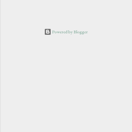
o
m
m
e
n
Powered by Blogger
t