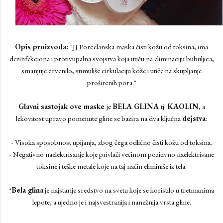
Opis proizvoda:
"JJ Porcelanska maska čisti kožu od toksina, ima
dezinfekciona i protivupalna svojstva koja utiču na eliminaciju bubuljica,
smanjuje crvenilo, stimuliše cirkulaciju kože i utiče na skupljanje
proširenih pora."
Glavni sastojak ove maske
je
BELA GLINA
tj.
KAOLIN
, a
lekovitost upravo pomenute gline se bazira na dva ključna
dejstva
:
- Visoka sposobnost upijanja, zbog čega odlično čisti kožu od toksina.
- Negativno naelektrisanje koje privlači većinom pozitivno naelektrisane
toksine i teške metale koje na taj način eliminiše iz tela.
*
Bela glina
je najstarije sredstvo na svetu koje se koristilo u tretmanima
lepote, a ujedno je i najsvestranija i nanežnija vrsta gline.