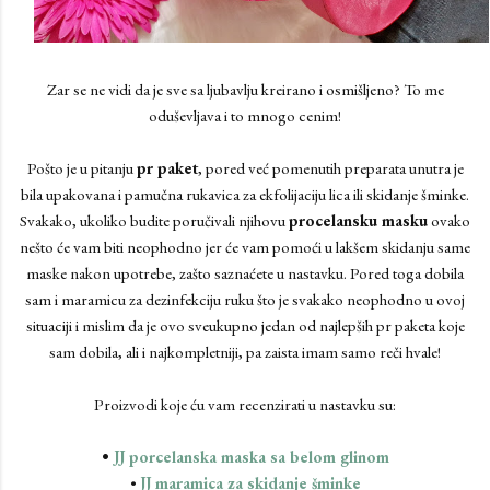
Zar se ne vidi da je sve sa ljubavlju kreirano i osmišljeno? To me
oduševljava i to mnogo cenim!
Pošto je u pitanju
pr paket
, pored već pomenutih preparata unutra je
bila upakovana i pamučna rukavica za ekfolijaciju lica ili skidanje šminke.
Svakako, ukoliko budite poručivali njihovu
procelansku masku
ovako
nešto će vam biti neophodno jer će vam pomoći u lakšem skidanju same
maske nakon upotrebe, zašto saznaćete u nastavku. Pored toga dobila
sam i maramicu za dezinfekciju ruku što je svakako neophodno u ovoj
situaciji i mislim da je ovo sveukupno jedan od najlepših pr paketa koje
sam dobila, ali i najkompletniji, pa zaista imam samo reči hvale!
Proizvodi koje ću vam recenzirati u nastavku su:
•
JJ porcelanska maska sa belom glinom
•
JJ maramica za skidanje šminke