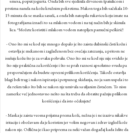
smesa, poput jogurta. Onda bih sve sjedinila drvenom špatulicom i
prstima nanela na kožu kružnim pokretima. Nakon toga bih sačekala 10-
15 minuta da se maska sasuši, a onda bih natopila rukavicu koju imate na
fotografijama iznad i to sa mlakom vodom i na taj način bih je skinula
lica. *Možete koristiti i mlakom vodom natopljen pamučni peškirić!
- Ono što mi se kod nje mnogo dopalo je što zaista dubinski čisti kožu i
ostavlja je mekanom i zaglađenom bez osećaja zatezanja, a pritom ne
isušuje kožu što je za svaku pohvalu. Ono što mi se kod nje nije svidelo je
što nije praktična za korišćenje i što se prah raznosi apsolutno svuda pa
preporučujem da budete oprezni prilikom korišćenja. Takođe ostavlja
blagi beli trag i nakon ispiranja i potpunog skidanja, no ja sam uspela i to
da rešim tako što bih se nakon nje umivala sa uljanim čistačem. To nisu
zamerke već jednostavno nešto na šta treba da obratite pažnju prilikom
korišćenja i da isto očekujete!
- Maska je zaista veoma prijatna prema koži, nežna je i ne izaziva nikakve
iritacije i obožavam da je koristim jer volim negovan i zdrav izgled kože
nakon nje. Odlična je i kao priprema za neki važan događaj kada želite da