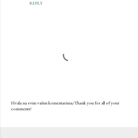
REPLY
Hvala na svim vašim komentarima/Thank you for all of your
comments!
P
o
s
t
a
C