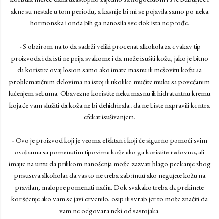
akne su nestale u tom periodu, a kasnije bi mi se pojavila samo po neka
hormonska i onda bih ga nanosila sve dok ista ne prođe.
- S obzirom na to da sadrži veliki procenat alkohola za ovakav tip
proizvoda i da isti ne prija svakome i da može isušiti kožu, jako je bitno
da koristite ovaj losion samo ako imate masnu ili mešovitu kožu sa
problematičnim delovima na istoj ili ukoliko mučite muku sa povećanim
lučenjem sebuma. Obavezno koristite neku masnu ili hidratantnu kremu
koja će vam služiti da koža ne bi dehidrirala i da ne biste napravili kontra
efekat isušivanjem.
- Ovo je proizvod koji je veoma efektan i koji će sigurno pomoći svim
osobama sa pomenutim tipovima kože ako ga koristite redovno, ali
imajte na umu da prilikom nanošenja može izazvati blago peckanje zbog
prisustva alkohola i da vas to ne treba zabrinuti ako negujete kožu na
pravilan, malopre pomenuti način. Dok svakako treba da prekinete
korišćenje ako vam se javi crvenilo, osip ili svrab jer to može značiti da
vam ne odgovara neki od sastojaka.