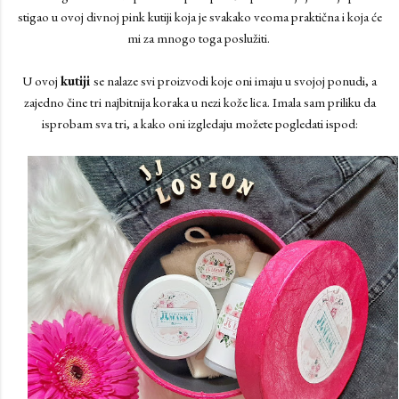
stigao u ovoj divnoj pink kutiji koja je svakako veoma praktična i koja će
mi za mnogo toga poslužiti.
U ovoj
kutiji
se nalaze svi proizvodi koje oni imaju u svojoj ponudi, a
zajedno čine tri najbitnija koraka u nezi kože lica. Imala sam priliku da
isprobam sva tri, a kako oni izgledaju možete pogledati ispod: