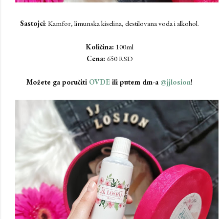
Sastojci
: Kamfor, limunska kiselina, destilovana voda i alkohol.
Količina:
100ml
Cena:
650 RSD
Možete ga poručiti
OVDE
ili putem dm-a
@jjlosion
!