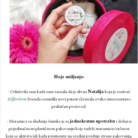
Moje mišljenje:
- Oduševila sam kada sam saznala da je divna
Natalija
koja je osnivač
@jjlosion
brenda osmislila novi patent i kreirala ovako interesantan i
praktičan proizvod.
- Maramica za skidanje šminke je za
jednokratnu upotrebu
i dolazi u
pojedinačnom plastičnom pakovanju koje sadrži maramicu i tečnost
koja se aktivira tek kada pristisnete na sredini prednje strane pakovanja,