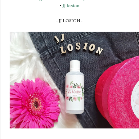
•
JJ losion
- JJ LOSION -