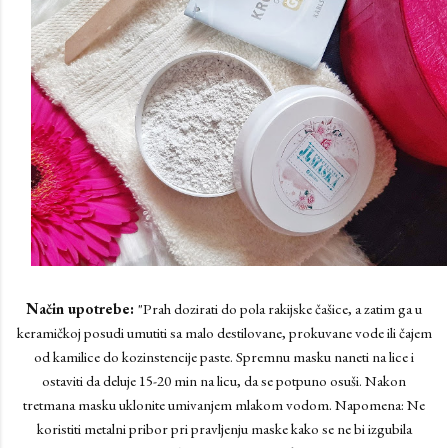
Način upotrebe:
"
Prah dozirati do pola rakijske čašice, a zatim ga u
keramičkoj posudi umutiti sa malo destilovane, prokuvane vode ili čajem
od kamilice do kozinstencije paste. Spremnu masku naneti na lice i
ostaviti da deluje 15-20 min na licu, da se potpuno osuši. Nakon
tretmana masku uklonite umivanjem mlakom vodom. Napomena: Ne
koristiti metalni pribor pri pravljenju maske kako se ne bi izgubila