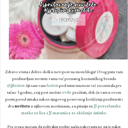
Zdravo svima i dobro došli u novi post na mom blogu! Ovog puta vam
predstavljam novitete vama već poznatog kozmetičkog brenda
@jjlosion
čiji sam vam
losion
pod istim imenom već recenzirala pre
tačno 3 godine, a taj post možete
ovde
pročitati, dok ću vam u ovom
postu pored utisaka nakon njegovog ponovnog korišćenja predstaviti i
dva
noviteta
u njihovom asortimanu, a u pitanju su
JJ porcelanska
maska za lice
i
JJ maramica za skidanje šminke
.
Pre svega moram da pohvalim prelep način pakovanja jer mi je paket