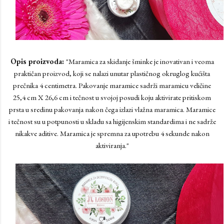
Opis proizvoda:
"Maramica za skidanje šminke je inovativan i veoma
praktičan proizvod, koji se nalazi unutar plastičnog okruglog kućišta
prečnika 4 centimetra. Pakovanje maramice sadrži maramicu veličine
25,4 cm X 26,6 cm i tečnost u svojoj posudi koju aktivirate pritiskom
prsta u sredinu pakovanja nakon čega izlazi vlažna maramica. Maramice
i tečnost su u potpunosti u skladu sa higijenskim standardima i ne sadrže
nikakve aditive. Maramica je spremna za upotrebu 4 sekunde nakon
aktiviranja."