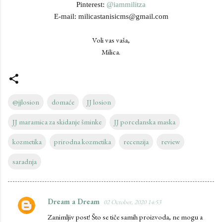
Pinterest:
@iammilitza
E-mail: milicastanisicms@gmail.com
Voli vas vaša,
Milica.
@jjlosion
domaće
JJ losion
JJ maramica za skidanje šminke
JJ porcelanska maska
kozmetika
prirodna kozmetika
recenzija
review
saradnja
Dream a Dream
02 October, 2020 14:53
C
Zanimljiv post! Što se tiče samih proizvoda, ne mogu a
o