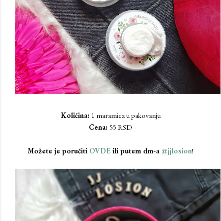
Količina:
1 maramica u pakovanju
Cena:
55 RSD
Možete je poručiti
OVDE
ili putem dm-a
@jjlosion
!