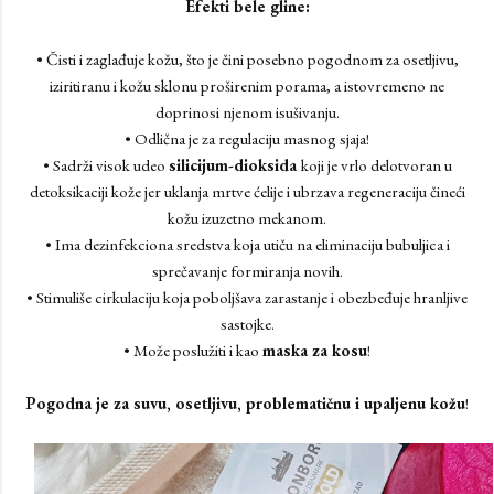
Efekti bele gline:
• Čisti i zaglađuje kožu, što je čini posebno pogodnom za osetljivu,
iziritiranu i kožu sklonu proširenim porama, a istovremeno ne
doprinosi njenom isušivanju.
• Odlična je za regulaciju masnog sjaja!
• Sadrži visok udeo
silicijum-dioksida
koji je vrlo delotvoran u
detoksikaciji kože jer uklanja mrtve ćelije i ubrzava regeneraciju čineći
kožu izuzetno mekanom.
• Ima dezinfekciona sredstva koja utiču na eliminaciju bubuljica i
sprečavanje formiranja novih.
• Stimuliše cirkulaciju koja poboljšava zarastanje i obezbeđuje hranljive
sastojke.
• Može poslužiti i kao
maska za kosu
!
Pogodna je za suvu, osetljivu, problematičnu i upaljenu kožu
!