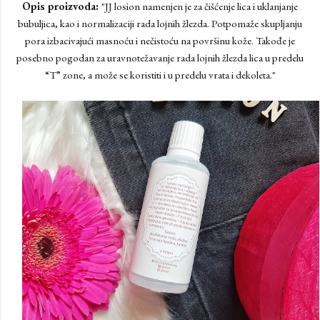
Opis proizvoda:
"JJ losion namenjen je za čišćenje lica i uklanjanje
bubuljica, kao i normalizaciji rada lojnih žlezda. Potpomaže skupljanju
pora izbacivajući masnoću i nečistoću na površinu kože. Takođe je
posebno pogodan za uravnotežavanje rada lojnih žlezda lica u predelu
“T” zone, a može se koristiti i u predelu vrata i dekoleta."