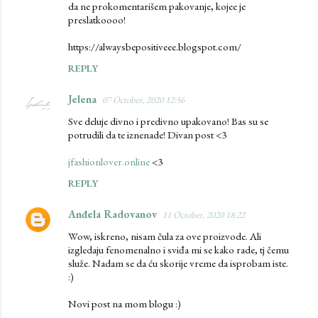
da ne prokomentarišem pakovanje, kojee je
m
preslatkoooo!
m
https://alwaysbepositiveee.blogspot.com/
e
REPLY
n
t
Jelena
07 October, 2020 12:56
s
Sve deluje divno i predivno upakovano! Bas su se
potrudili da te iznenade! Divan post <3
jfashionlover.online
<3
REPLY
Anđela Radovanov
11 October, 2020 18:22
Wow, iskreno, nisam čula za ove proizvode. Ali
izgledaju fenomenalno i sviđa mi se kako rade, tj čemu
služe. Nadam se da ću skorije vreme da isprobam iste.
:)
Novi post na mom blogu :)