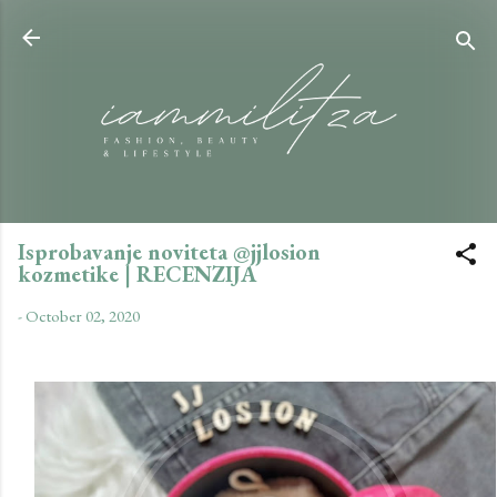
Skip to main content
Isprobavanje noviteta @jjlosion
kozmetike | RECENZIJA
-
October 02, 2020