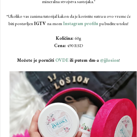
mineralna stvojstva sastojaka."
*Ukoliko vas zanima tutorijal kakon da je koristite sutra u ovo vreme će
biti postavljen
IGTV
na mom
Instagram profilu
pa budite u toku!
Količina:
60g
Cena:
490 RSD
Možete je poručiti
OVDE
ili putem dm-a
@jjlosion
!