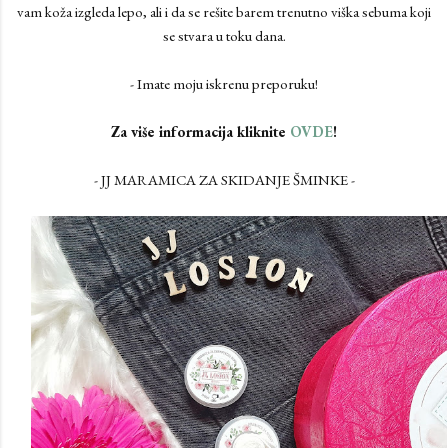
vam koža izgleda lepo, ali i da se rešite barem trenutno viška sebuma koji
se stvara u toku dana.
- Imate moju iskrenu preporuku!
Za više informacija kliknite
OVDE
!
- JJ MARAMICA ZA SKIDANJE ŠMINKE -