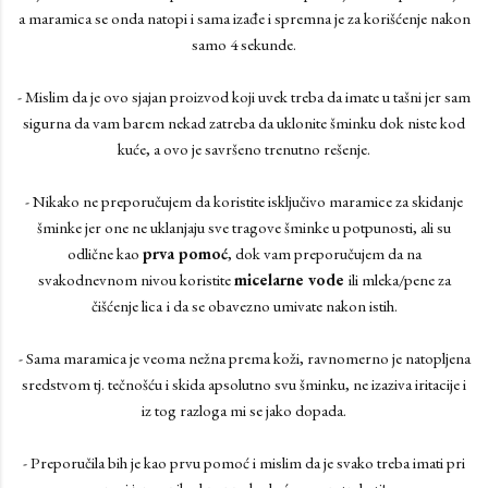
a maramica se onda natopi i sama izađe i spremna je za korišćenje nakon
samo 4 sekunde.
- Mislim da je ovo sjajan proizvod koji uvek treba da imate u tašni jer sam
sigurna da vam barem nekad zatreba da uklonite šminku dok niste kod
kuće, a ovo je savršeno trenutno rešenje.
- Nikako ne preporučujem da koristite isključivo maramice za skidanje
šminke jer one ne uklanjaju sve tragove šminke u potpunosti, ali su
odlične kao
prva pomoć
, dok vam preporučujem da na
svakodnevnom nivou koristite
micelarne vode
ili mleka/pene za
čišćenje lica
i da se obavezno umivate nakon istih.
- Sama maramica je veoma nežna prema koži, ravnomerno je natopljena
sredstvom tj. tečnošću i skida apsolutno svu šminku, ne izaziva iritacije i
iz tog razloga mi se jako dopada.
- Preporučila bih je kao prvu pomoć i mislim da je svako treba imati pri