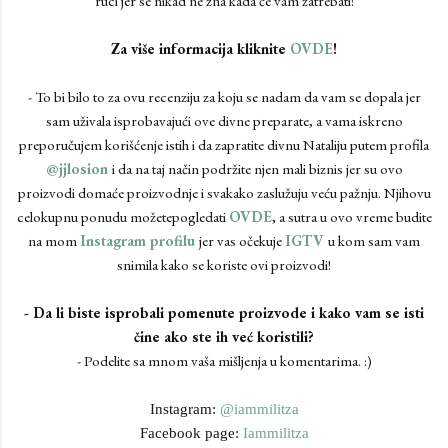
ruci jer se nikad ne zna kada će vam zatrebati!
Za više informacija kliknite
OVDE
!
- To bi bilo to za ovu recenziju za koju se nadam da vam se dopala jer
sam uživala isprobavajući ove divne preparate, a vama iskreno
preporučujem korišćenje istih i da zapratite divnu Nataliju putem profila
@jjlosion
i da na taj način podržite njen mali biznis jer su ovo
proizvodi domaće proizvodnje i svakako zaslužuju veću pažnju. Njihovu
celokupnu ponudu možetepogledati
OVDE
, a sutra u ovo vreme budite
na mom
Instagram profilu
jer vas očekuje
IGTV
u kom sam vam
snimila kako se koriste ovi proizvodi!
- Da li biste isprobali pomenute proizvode i kako vam se isti
čine ako ste ih već koristili?
- Podelite sa mnom vaša mišljenja u komentarima. :)
Instagram:
@iammilitza
Facebook page:
Iammilitza