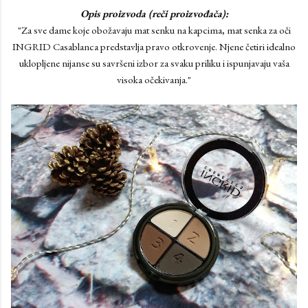
Opis proizvoda (reči proizvođača):
"Za sve dame koje obožavaju mat senku na kapcima, mat senka za oči
INGRID Casablanca predstavlja pravo otkrovenje. Njene četiri idealno
uklopljene nijanse su savršeni izbor za svaku priliku i ispunjavaju vaša
visoka očekivanja."