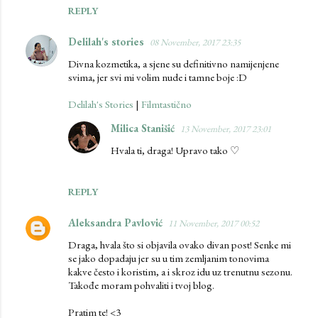
REPLY
Delilah's stories
08 November, 2017 23:35
Divna kozmetika, a sjene su definitivno namijenjene
svima, jer svi mi volim nude i tamne boje :D
Delilah's Stories
|
Filmtastično
Milica Stanišić
13 November, 2017 23:01
Hvala ti, draga! Upravo tako ♡
REPLY
Aleksandra Pavlović
11 November, 2017 00:52
Draga, hvala što si objavila ovako divan post! Senke mi
se jako dopadaju jer su u tim zemljanim tonovima
kakve često i koristim, a i skroz idu uz trenutnu sezonu.
Takođe moram pohvaliti i tvoj blog.
Pratim te! <3