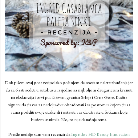
Dok pišem ovaj post već polako počinjem da osećam nalet uzbuđenja jer
ću za 6 sati sedeti u autobusu i zajedno sa najboljom drugaricom krenuti
na ekskurziju i prvi put ići izvan granica Srbije i Crne Gore. Budite
sigurni da ću vas za nedelju-dve obradovati i sa postom u kojem ću sa
vama podeliti svoje utiske ali i ostaviti vas da uživate u fotkama koje
budem usnimila. No, to nije današnja tema.
Prošle nedelje sam vam recenzirala
Ingridov HD Beauty Innovation