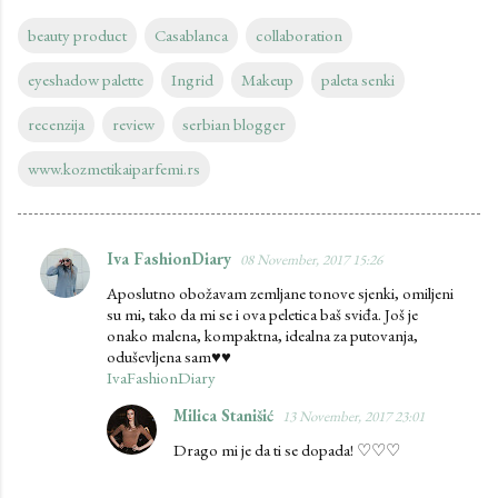
beauty product
Casablanca
collaboration
eyeshadow palette
Ingrid
Makeup
paleta senki
recenzija
review
serbian blogger
www.kozmetikaiparfemi.rs
Iva FashionDiary
08 November, 2017 15:26
C
Aposlutno obožavam zemljane tonove sjenki, omiljeni
o
su mi, tako da mi se i ova peletica baš sviđa. Još je
m
onako malena, kompaktna, idealna za putovanja,
oduševljena sam♥♥
m
IvaFashionDiary
e
Milica Stanišić
13 November, 2017 23:01
n
Drago mi je da ti se dopada! ♡♡♡
t
s