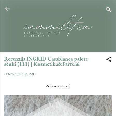
Skip to main content
Recenzija INGRID Casablanca palete
senki (111) | Kozmetika&Parfemi
-
November 08, 2017
Zdravo svima! :)