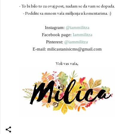
- To bi bilo to za ovaj post, nadam se da vam se dopada.
- Podelite sa mnom vaša mišljenja u komentarima. :)
Instagram:
@iammilitza
Facebook page:
Iammilitza
Pinterest:
@iammilitza
E-mail: milicastanisicms@gmail.com
Voli vas vaša,