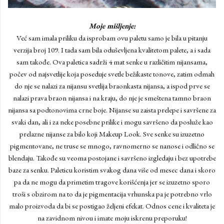
Moje mišljenje:
Već sam imala priliku da isprobam ovu paletu samo je bila u pitanju
verzija broj 109. I tada sam bila oduševljena kvalitetom palete, a i sada
sam takođe. Ova paletica sadrži 4 mat senke u različitim nijansama,
počev od najsvetlije koja poseduje svetle bežikaste tonove, zatim odmah
do nje se nalazi za nijansu svetlija braonkasta nijansa, a ispod prve se
nalazi prava braon nijansa i na kraju, do nje je smeštena tamno braon
nijansa sa podtonovima crne boje. Nijanse su zaista prelepe i savršene za
svaki dan, ali i za neke posebne prilike i mogu savršeno da posluže kao
prelazne nijanse za bilo koji Makeup Look. Sve senke su izuzetno
pigmentovane, ne truse se mnogo, ravnomerno se nanose i odlično se
blendaju. Takođe su veoma postojane i savršeno izgledaju i bez upotrebe
baze za senku. Paleticu koristim svakog dana više od mesec dana i skoro
pa da ne mogu da primetim tragove korišćenja jer se izuzetno sporo
troši s obzirom na to da je pigmentacija vrhunska pa je potrebno vrlo
malo proizvoda da bi se postigao željeni efekat. Odnos cene i kvaliteta je
na zavidnom nivou i imate moju iskrenu preporuku!