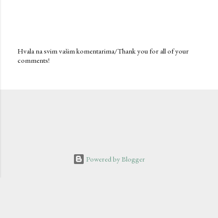
Hvala na svim vašim komentarima/Thank you for all of your
comments!
P
o
s
t
a
C
o
m
m
e
n
Powered by Blogger
t