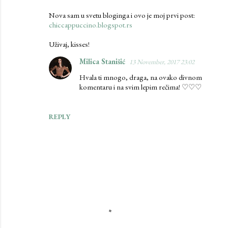
Nova sam u svetu bloginga i ovo je moj prvi post:
chiccappuccino.blogspot.rs
Uživaj, kisses!
Milica Stanišić
13 November, 2017 23:02
Hvala ti mnogo, draga, na ovako divnom
komentaru i na svim lepim rečima! ♡♡♡
REPLY